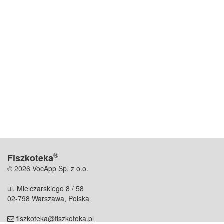
®
Fiszkoteka
© 2026 VocApp Sp. z o.o.
ul. Mielczarskiego 8 / 58
02-798 Warszawa, Polska
fiszkoteka@fiszkoteka.pl