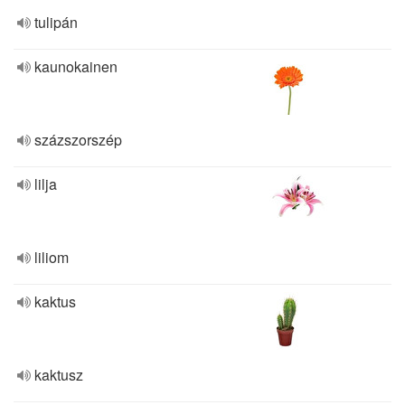
tulipán
kaunokainen
százszorszép
lilja
liliom
kaktus
kaktusz