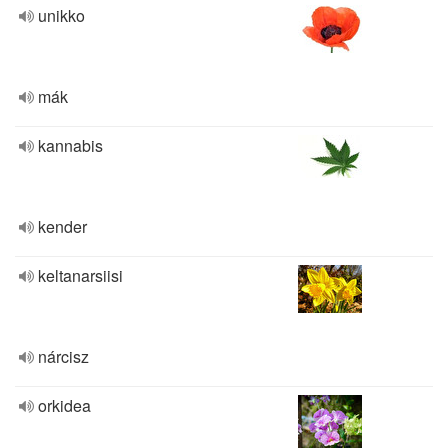
unikko
mák
kannabis
kender
keltanarsiisi
nárcisz
orkidea