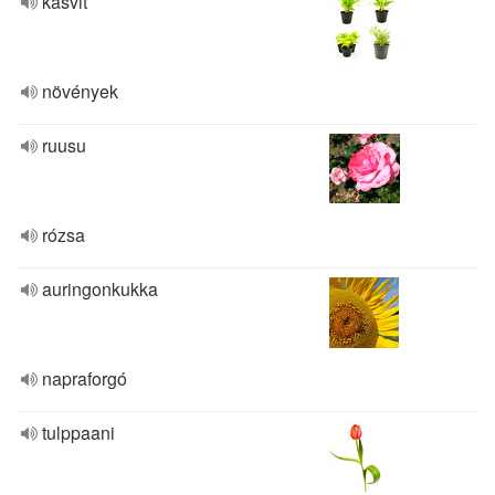
kasvit
növények
ruusu
rózsa
auringonkukka
napraforgó
tulppaani