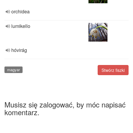
orchidea
lumikello
hóvirág
magyar
Stwórz fiszki
Musisz się zalogować, by móc napisać
komentarz.