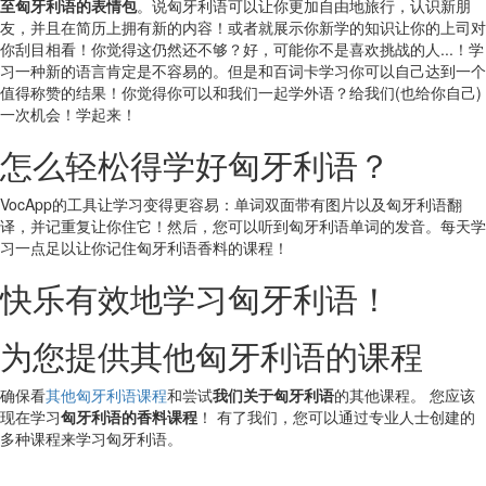
至匈牙利语的表情包
。说匈牙利语可以让你更加自由地旅行，认识新朋
友，并且在简历上拥有新的内容！或者就展示你新学的知识让你的上司对
你刮目相看！你觉得这仍然还不够？好，可能你不是喜欢挑战的人...！学
习一种新的语言肯定是不容易的。但是和百词卡学习你可以自己达到一个
值得称赞的结果！你觉得你可以和我们一起学外语？给我们(也给你自己)
一次机会！学起来！
怎么轻松得学好匈牙利语？
VocApp的工具让学习变得更容易：单词双面带有图片以及匈牙利语翻
译，并记重复让你住它！然后，您可以听到匈牙利语单词的发音。每天学
习一点足以让你记住匈牙利语香料的课程！
快乐有效地学习匈牙利语！
为您提供其他匈牙利语的课程
确保看
其他匈牙利语课程
和尝试
我们关于匈牙利语
的其他课程。 您应该
现在学习
匈牙利语的香料课程
！ 有了我们，您可以通过专业人士创建的
多种课程来学习匈牙利语。