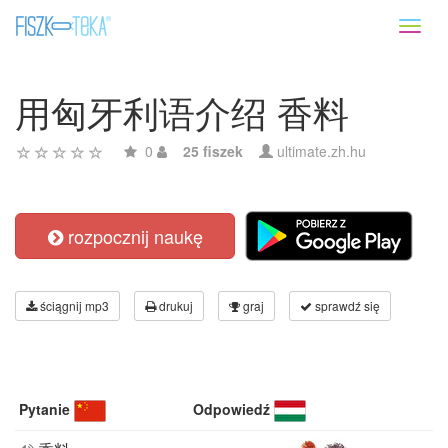
Toggl
naviga
用匈牙利语介绍 香料
0
25 fiszek
ultimate.zh.hu
rozpocznij naukę
ściągnij mp3
drukuj
graj
sprawdź się
Pytanie
Odpowiedź