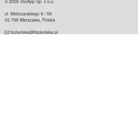
© 2026 VocApp Sp. z o.o.
ul. Mielczarskiego 8 / 58
02-798 Warszawa, Polska
fiszkoteka@fiszkoteka.pl
NIP: 951 245 79 19
REGON: 369 727 696
Kontakt
O firmie
odezwij się do nas
o nas
współpraca
partnerzy
dla prasy
praca
staż