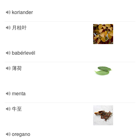
koriander
月桂叶
babérlevél
薄荷
menta
牛至
oregano