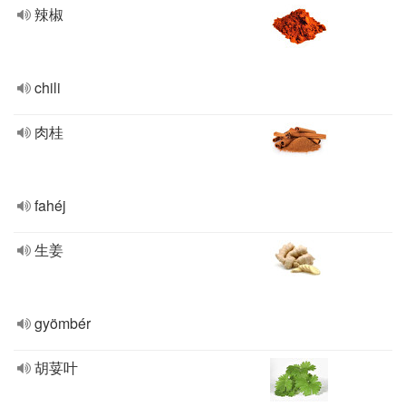
辣椒
chili
肉桂
fahéj
生姜
gyömbér
胡荽叶