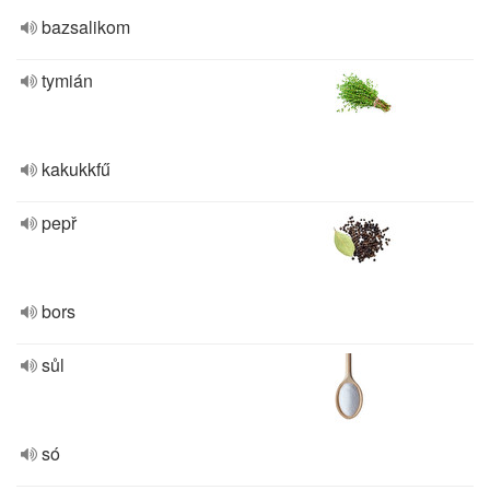
bazsalikom
tymián
kakukkfű
pepř
bors
sůl
só