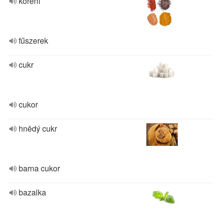
koření
fűszerek
cukr
cukor
hnědý cukr
barna cukor
bazalka