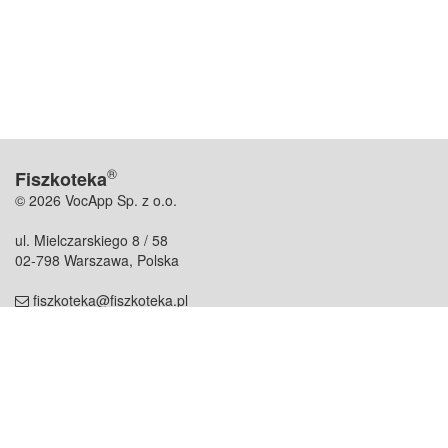
®
Fiszkoteka
© 2026 VocApp Sp. z o.o.
ul. Mielczarskiego 8 / 58
02-798 Warszawa, Polska
fiszkoteka@fiszkoteka.pl
NIP: 951 245 79 19
REGON: 369 727 696