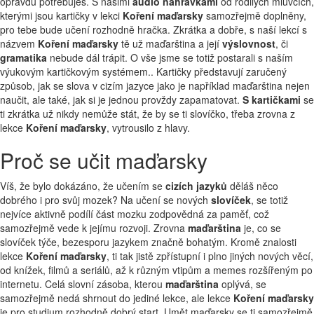
opravdu potřebuješ. S našimi
audio nahrávkami
od rodilých mluvčích,
kterými jsou kartičky v lekci
Koření maďarsky
samozřejmě doplněny,
pro tebe bude učení rozhodně hračka. Zkrátka a dobře, s naší lekcí s
názvem
Koření maďarsky
tě už maďarština a její
výslovnost
, či
gramatika
nebude dál trápit. O vše jsme se totiž postarali s naším
výukovým kartičkovým systémem.. Kartičky představují zaručený
způsob, jak se slova v cizím jazyce jako je například maďarština nejen
naučit, ale také, jak si je jednou provždy zapamatovat.
S kartičkami
se
ti zkrátka už nikdy nemůže stát, že by se ti slovíčko, třeba zrovna z
lekce
Koření maďarsky
, vytrousilo z hlavy.
Proč se učit maďarsky
Víš, že bylo dokázáno, že učením se
cizích jazyků
děláš něco
dobrého i pro svůj mozek? Na učení se nových
slovíček
, se totiž
nejvíce aktivně podílí část mozku zodpovědná za paměť, což
samozřejmě vede k jejímu rozvoji. Zrovna
maďarština
je, co se
slovíček týče, bezesporu jazykem značně bohatým. Kromě znalosti
lekce
Koření maďarsky
, ti tak jistě zpřístupní i plno jiných nových věcí,
od knížek, filmů a seriálů, až k různým vtipům a memes rozšířeným po
internetu. Celá slovní zásoba, kterou
maďarština
oplývá, se
samozřejmě nedá shrnout do jediné lekce, ale lekce
Koření maďarsky
je pro studium rozhodně dobrý start. Umět maďarsky se ti samozřejmě