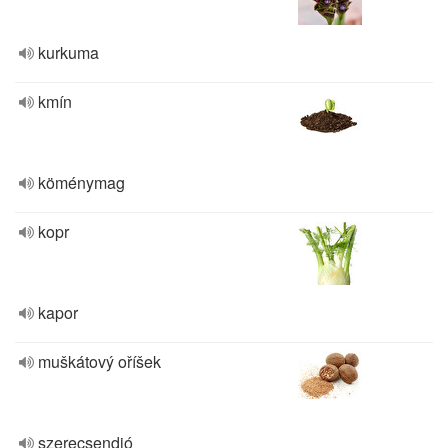
kurkuma
kmín
köménymag
kopr
kapor
muškátový oříšek
szerecsendió