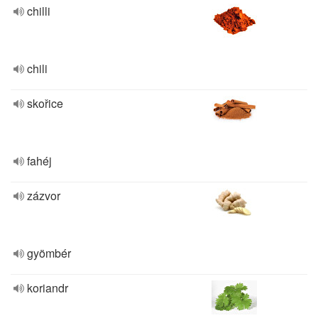
chilli
chili
skořice
fahéj
zázvor
gyömbér
koriandr