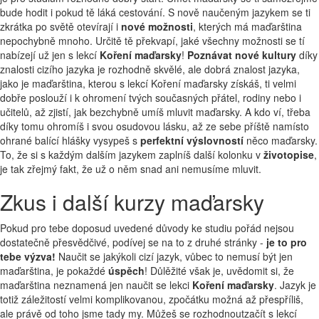
bude hodit i pokud tě láká cestování. S nově naučeným jazykem se ti
zkrátka po světě otevírají i
nové možnosti
, kterých má maďarština
nepochybně mnoho. Určitě tě překvapí, jaké všechny možnosti se tí
nabízejí už jen s lekcí
Koření maďarsky
!
Poznávat nové kultury
díky
znalosti cizího jazyka je rozhodně skvělé, ale dobrá znalost jazyka,
jako je maďarština, kterou s lekcí Koření maďarsky získáš, ti velmi
dobře poslouží i k ohromení tvých současných přátel, rodiny nebo i
učitelů, až zjistí, jak bezchybně umíš mluvit maďarsky. A kdo ví, třeba
díky tomu ohromíš i svou osudovou lásku, až ze sebe příště namísto
ohrané balící hlášky vysypeš s
perfektní výslovností
něco maďarsky.
To, že si s každým dalším jazykem zaplníš další kolonku v
životopise
,
je tak zřejmý fakt, že už o něm snad ani nemusíme mluvit.
Zkus i další kurzy maďarsky
Pokud pro tebe doposud uvedené důvody ke studiu pořád nejsou
dostatečně přesvědčivé, podívej se na to z druhé stránky -
je to pro
tebe výzva!
Naučit se jakýkoli cizí jazyk, vůbec to nemusí být jen
maďarština, je pokaždé
úspěch
! Důlěžité však je, uvědomit si, že
maďarština neznamená jen naučit se lekci
Koření maďarsky
. Jazyk je
totiž záležitostí velmi komplikovanou, zpočátku možná až přespříliš,
ale právě od toho jsme tady my. Můžeš se rozhodnoutzačít s lekcí