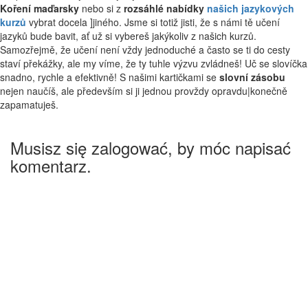
Koření maďarsky
nebo si z
rozsáhlé nabídky
našich jazykových
kurzů
vybrat docela ]jiného. Jsme si totiž jisti, že s námi tě učení
jazyků bude bavit, ať už si vybereš jakýkoliv z našich kurzů.
Samozřejmě, že učení není vždy jednoduché a často se ti do cesty
staví překážky, ale my víme, že ty tuhle výzvu zvládneš! Uč se slovíčka
snadno, rychle a efektivně! S našimi kartičkami se
slovní zásobu
nejen naučíš, ale především si ji jednou provždy opravdu|konečně
zapamatuješ.
Musisz się zalogować, by móc napisać
komentarz.