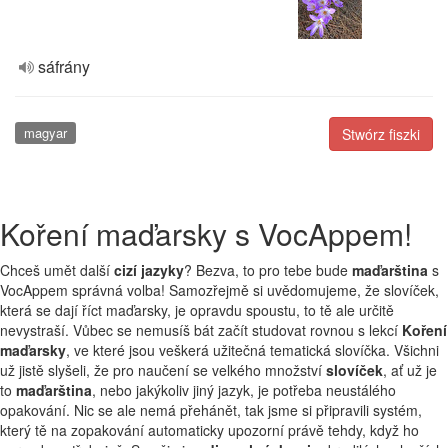
sáfrány
magyar
Stwórz fiszki
Koření maďarsky s VocAppem!
Chceš umět další
cizí jazyky
? Bezva, to pro tebe bude
maďarština
s
VocAppem správná volba! Samozřejmě si uvědomujeme, že slovíček,
která se dají říct maďarsky, je opravdu spoustu, to tě ale určitě
nevystraší. Vůbec se nemusíš bát začít studovat rovnou s lekcí
Koření
maďarsky
, ve které jsou veškerá užitečná tematická slovíčka. Všichni
už jistě slyšeli, že pro naučení se velkého množství
slovíček
, ať už je
to
maďarština
, nebo jakýkoliv jiný jazyk, je potřeba neustálého
opakování. Nic se ale nemá přehánět, tak jsme si připravili systém,
který tě na zopakování automaticky upozorní právě tehdy, když ho