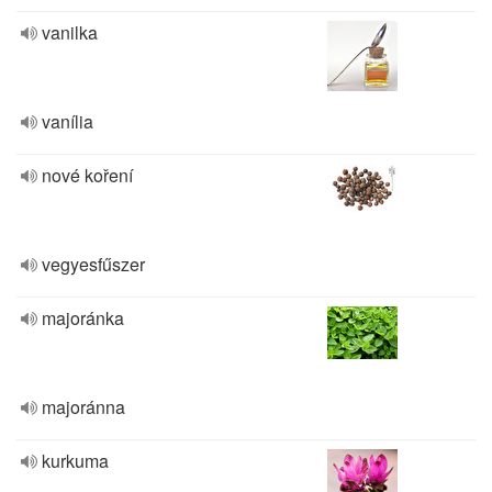
vanilka
vanília
nové koření
vegyesfűszer
majoránka
majoránna
kurkuma