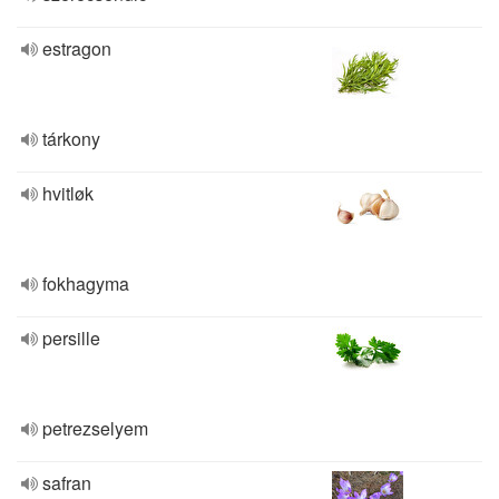
estragon
tárkony
hvitløk
fokhagyma
persille
petrezselyem
safran