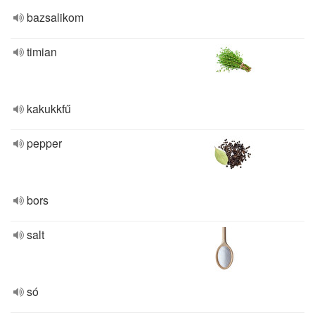
bazsalikom
timian
kakukkfű
pepper
bors
salt
só