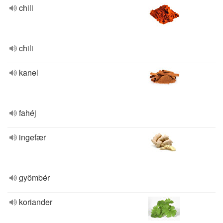
chili
chili
kanel
fahéj
ingefær
gyömbér
koriander