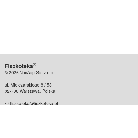
®
Fiszkoteka
© 2026 VocApp Sp. z o.o.
ul. Mielczarskiego 8 / 58
02-798 Warszawa, Polska
fiszkoteka@fiszkoteka.pl
NIP: 951 245 79 19
REGON: 369 727 696