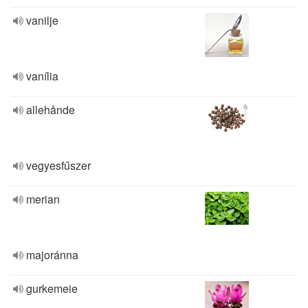
vanilje
vanília
allehånde
vegyesfűszer
merian
majoránna
gurkemeie