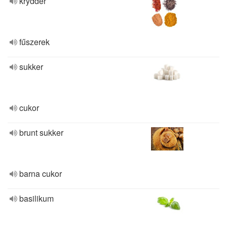
krydder
fűszerek
sukker
cukor
brunt sukker
barna cukor
basilikum