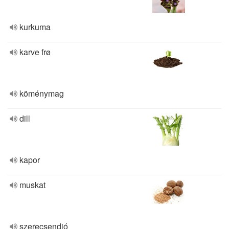
kurkuma
karve frø
köménymag
dill
kapor
muskat
szerecsendió