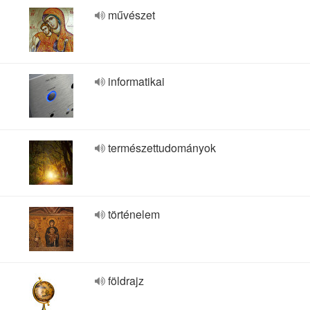
művészet
informatikai
természettudományok
történelem
földrajz