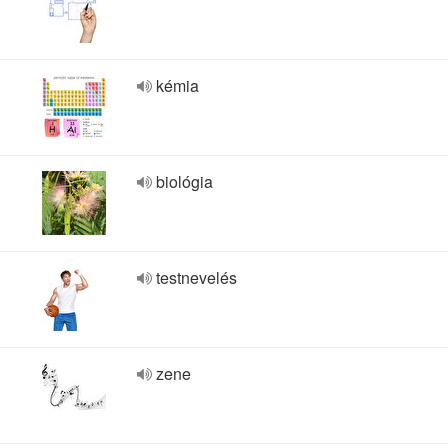
kémia
biológia
testnevelés
zene