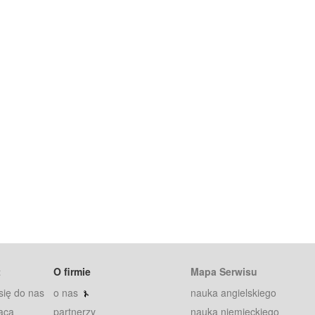
t
O firmie
Mapa Serwisu
się do nas
o nas
nauka angielskiego
aca
partnerzy
nauka niemieckiego