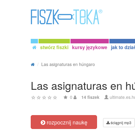
stwórz fiszki
kursy językowe
jak to dzia
Las asignaturas en húngaro
Las asignaturas en h
0
14 fiszek
ultimate.es.h
rozpocznij naukę
ściągnij mp3