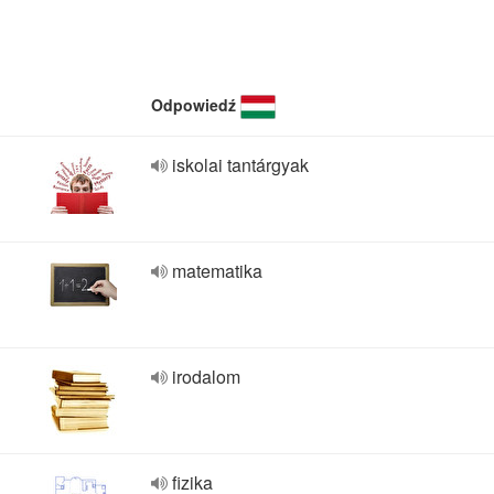
Odpowiedź
iskolai tantárgyak
matematika
irodalom
fizika