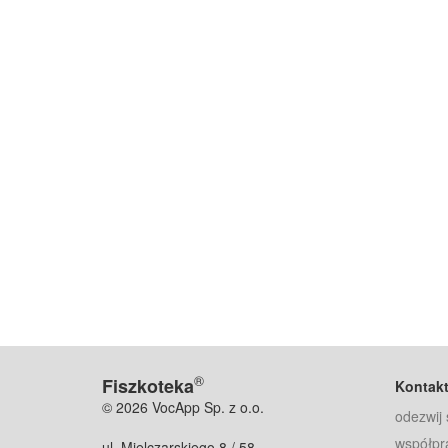
®
Fiszkoteka
Kontak
© 2026 VocApp Sp. z o.o.
odezwij 
współpr
ul. Mielczarskiego 8 / 58