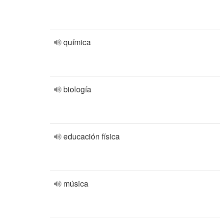
química
biología
educación física
música