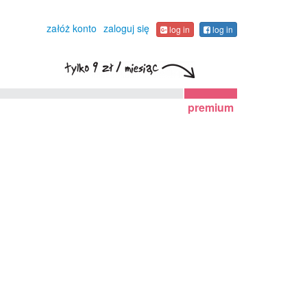
załóż konto
zaloguj się
log in
log in
premium