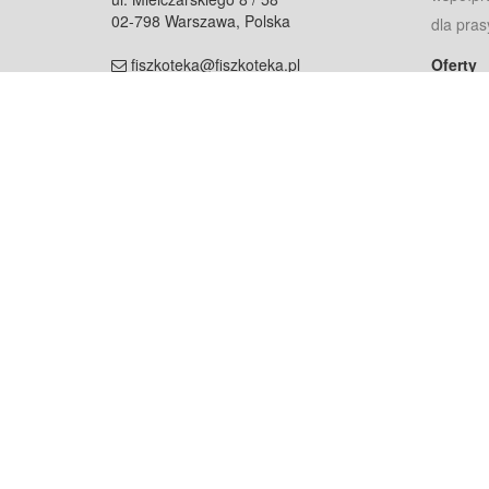
02-798 Warszawa, Polska
dla pras
fiszkoteka@fiszkoteka.pl
Oferty
dla rodz
NIP: 951 245 79 19
dla kore
REGON: 369 727 696
Pomoc
Najczęst
Projekt współf
Rozwój.
Dowied