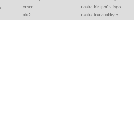
y
praca
nauka hiszpańskiego
staż
nauka francuskiego
blog
nauka rosyjskiego
in
2000+ opinii
nauka norweskiego
petytorów
nauka szwedzkiego
Warunki
fiszki
100% gwarancja
sze pytania
najnowsze lekcje
regulamin
Extra
prywatność i ciasteczka
RODO
plugin
inansowany przez Unię Europejską ze środków Europejskiego Funduszu Rozwoju Regionalnego w ramach Programu Operacyjnego Int
z się więcej.