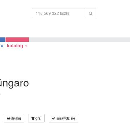
ła
katalog
úngaro
u
drukuj
graj
sprawdź się