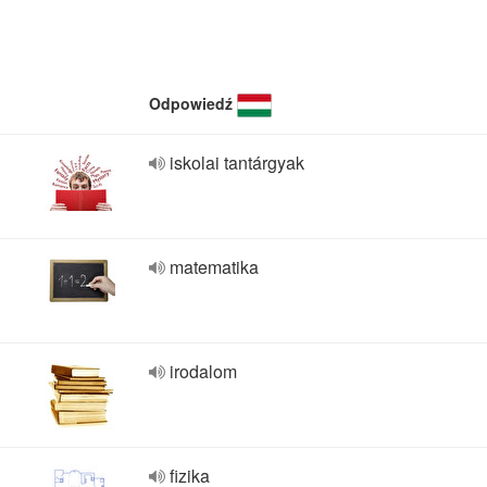
Odpowiedź
iskolai tantárgyak
matematika
irodalom
fizika