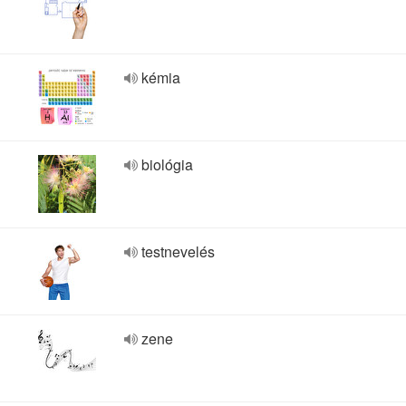
kémia
biológia
testnevelés
zene