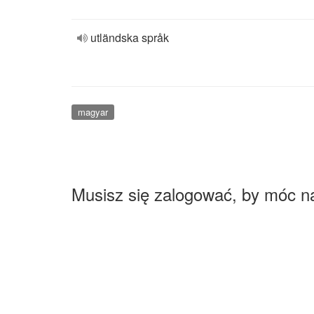
utländska språk
magyar
Musisz się zalogować, by móc n