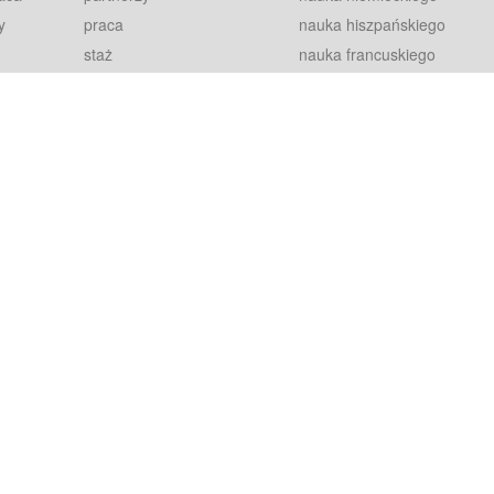
y
praca
nauka hiszpańskiego
staż
nauka francuskiego
blog
nauka rosyjskiego
in
2000+ opinii
nauka norweskiego
petytorów
nauka szwedzkiego
Warunki
fiszki
100% gwarancja
sze pytania
najnowsze lekcje
regulamin
Extra
prywatność i ciasteczka
RODO
plugin
inansowany przez Unię Europejską ze środków Europejskiego Funduszu Rozwoju Regionalnego w ramach Programu Operacyjnego Int
z się więcej.