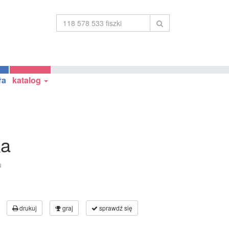
ła
katalog
ka
u
drukuj
graj
sprawdź się