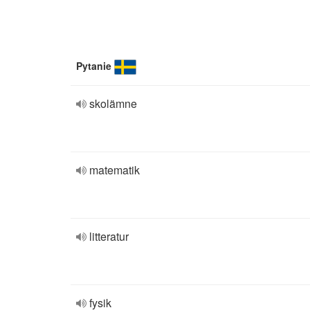
Pytanie
skolämne
matematik
litteratur
fysik