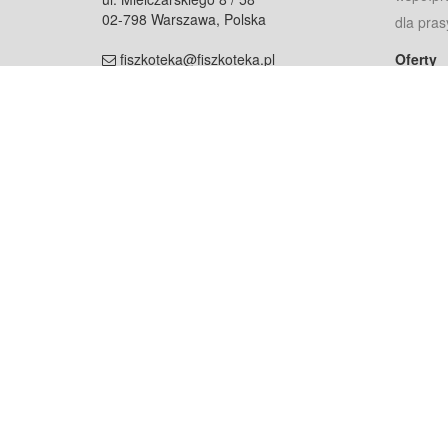
02-798 Warszawa, Polska
dla pras
fiszkoteka@fiszkoteka.pl
Oferty
dla rodz
NIP: 951 245 79 19
dla kore
REGON: 369 727 696
Pomoc
Najczęst
Projekt współf
Rozwój.
Dowied