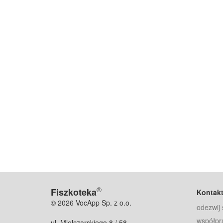
®
Fiszkoteka
Kontak
© 2026 VocApp Sp. z o.o.
odezwij 
współpr
ul. Mielczarskiego 8 / 58