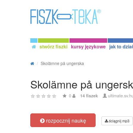
stwórz fiszki
kursy językowe
jak to dzia
Skolämne på ungerska
Skolämne på ungers
0
14 fiszek
ultimate.sv.h
rozpocznij naukę
ściągnij mp3