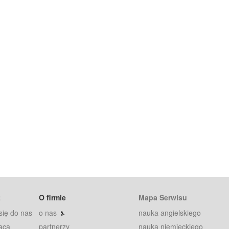
t
O firmie
Mapa Serwisu
się do nas
o nas
nauka angielskiego
aca
partnerzy
nauka niemieckiego