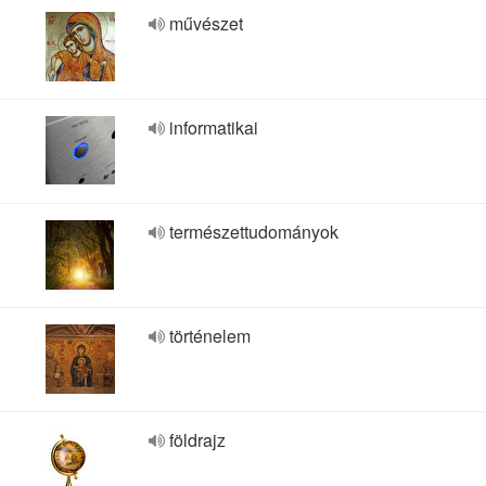
művészet
informatikai
természettudományok
történelem
földrajz