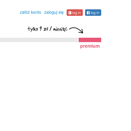
załóż konto
zaloguj się
log in
log in
premium