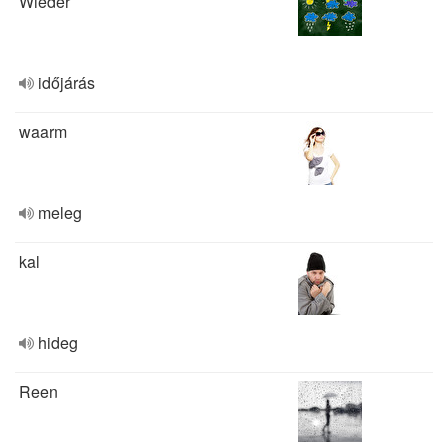
Wieder
időjárás
waarm
meleg
kal
hideg
Reen