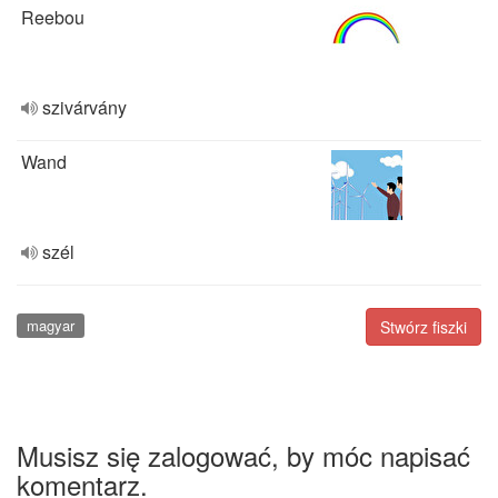
Reebou
szivárvány
Wand
szél
magyar
Stwórz fiszki
Musisz się zalogować, by móc napisać
komentarz.