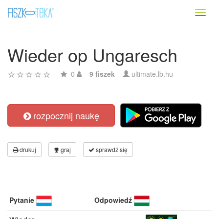
Toggl
naviga
Wieder op Ungaresch
0
9 fiszek
ultimate.lb.hu
rozpocznij naukę
drukuj
graj
sprawdź się
Pytanie
Odpowiedź