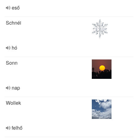
eső
Schnéi
hó
Sonn
nap
Wollek
felhő