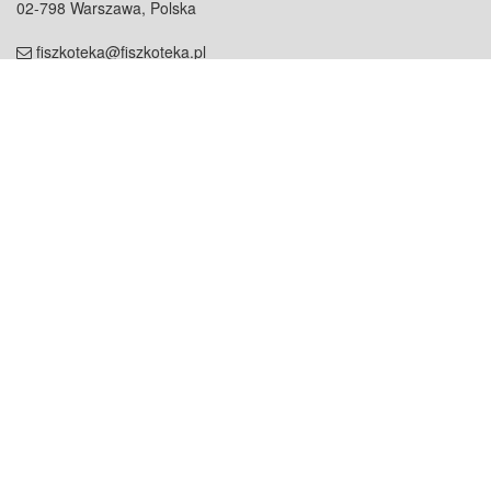
02-798 Warszawa, Polska
fiszkoteka@fiszkoteka.pl
NIP: 951 245 79 19
REGON: 369 727 696
Kontakt
O firmie
odezwij się do nas
o nas
współpraca
partnerzy
dla prasy
praca
staż
Oferty
blog
dla rodzin
2000+ opinii