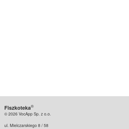
®
Fiszkoteka
© 2026 VocApp Sp. z o.o.
ul. Mielczarskiego 8 / 58