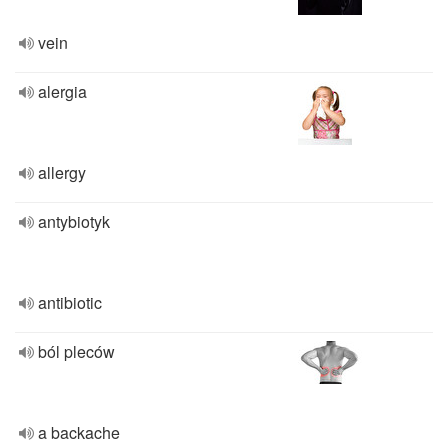
vein
alergia
allergy
antybiotyk
antibiotic
ból pleców
a backache