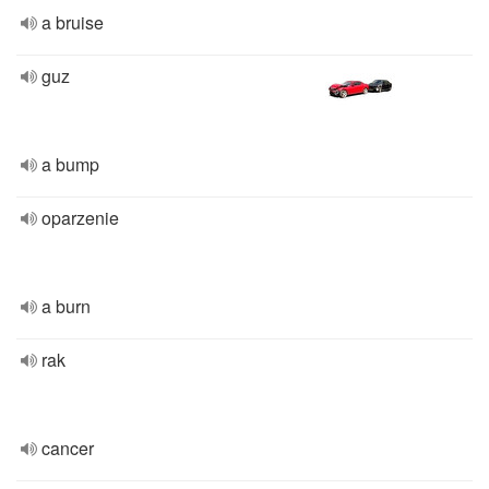
a bruise
guz
a bump
oparzenie
a burn
rak
cancer