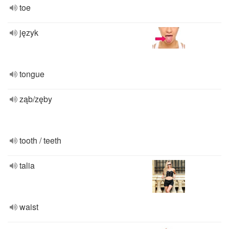
toe
język
tongue
ząb/zęby
tooth / teeth
talia
waist