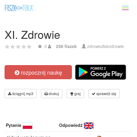
Toggl
naviga
XI. Zdrowie
0
258 fiszek
zdrowiutkiezdrowie
rozpocznij naukę
ściągnij mp3
drukuj
graj
sprawdź się
Pytanie
Odpowiedź