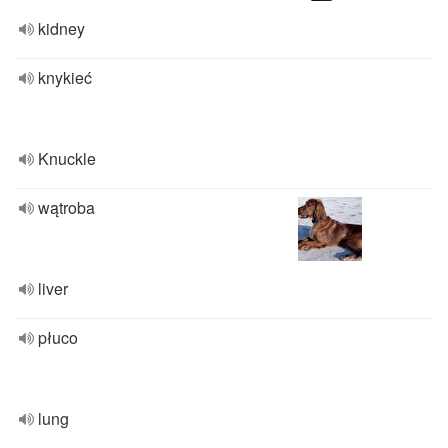
kidney
knykieć
Knuckle
wątroba
liver
płuco
lung