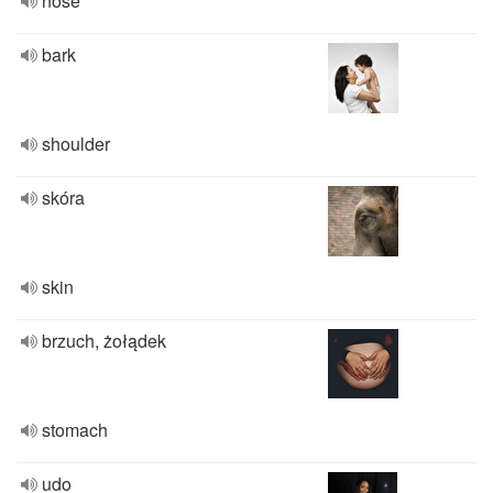
nose
bark
shoulder
skóra
skin
brzuch, żołądek
stomach
udo