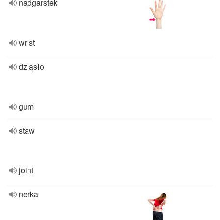
nadgarstek
wrist
dziąsło
gum
staw
joint
nerka