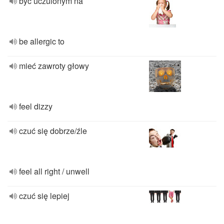
być uczulonym na
be allergic to
mieć zawroty głowy
feel dizzy
czuć się dobrze/źle
feel all right / unwell
czuć się lepiej