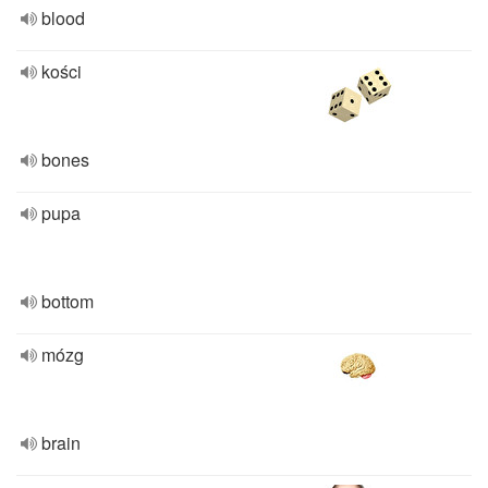
blood
kości
bones
pupa
bottom
mózg
brain