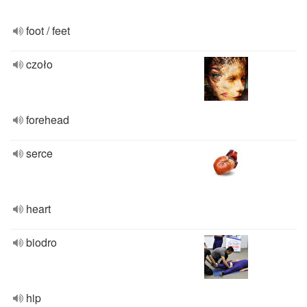
foot / feet
czoło
forehead
serce
heart
biodro
hip