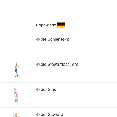
Odpowiedź
die Schiene(-n)
die Stewardess(-en)
der Stau
der Steward