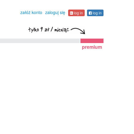
załóż konto
zaloguj się
log in
log in
premium