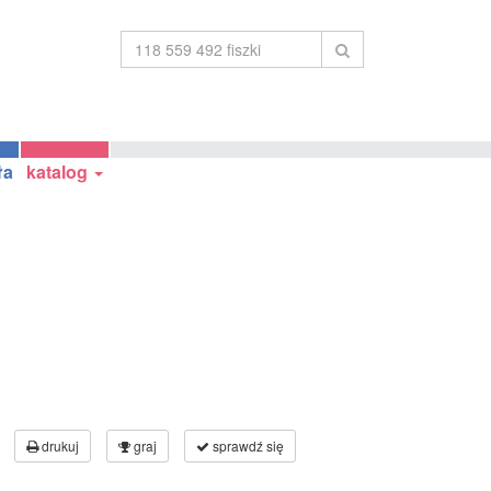
ła
katalog
drukuj
graj
sprawdź się