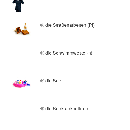
die Straßenarbeiten (Pl)
die Schwimmweste(-n)
die See
die Seekrankheit(-en)