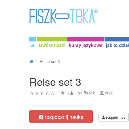
stwórz fiszki
kursy językowe
jak to dzia
Reise set 3
Reise set 3
0
51 fiszek
brak
rozpocznij naukę
ściągnij mp3