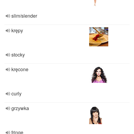
slim/slender
krępy
stocky
kręcone
curly
grzywka
fringe