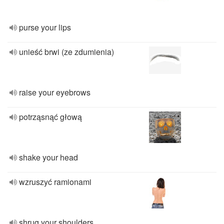
purse your lips
unieść brwi (ze zdumienia)
raise your eyebrows
potrząsnąć głową
shake your head
wzruszyć ramionami
shrug your shoulders