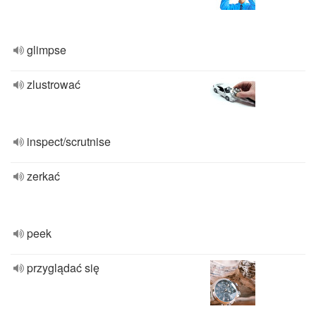
glimpse
zlustrować
inspect/scrutnise
zerkać
peek
przyglądać się