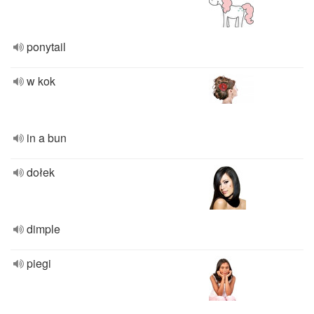
ponytail
w kok
in a bun
dołek
dimple
piegi