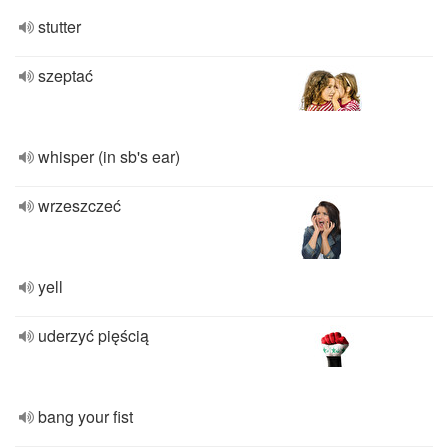
stutter
szeptać
whisper (in sb's ear)
wrzeszczeć
yell
uderzyć pięścią
bang your fist