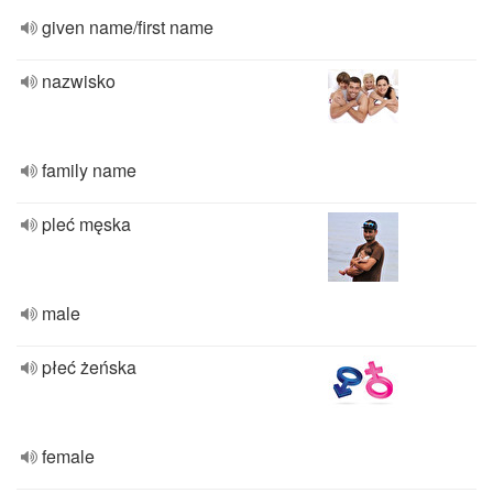
given name/first name
nazwisko
family name
pleć męska
male
płeć żeńska
female