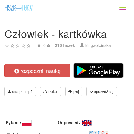
Toggl
naviga
Człowiek - kartkówka
0
216 fiszek
kingaolbinska
rozpocznij naukę
ściągnij mp3
drukuj
graj
sprawdź się
Pytanie
Odpowiedź