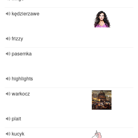
kędzierzawe
frizzy
pasemka
highlights
warkocz
plait
kucyk