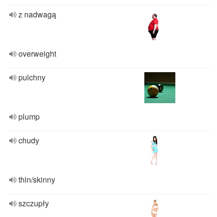
z nadwagą
overweight
pulchny
plump
chudy
thin/skinny
szczupły