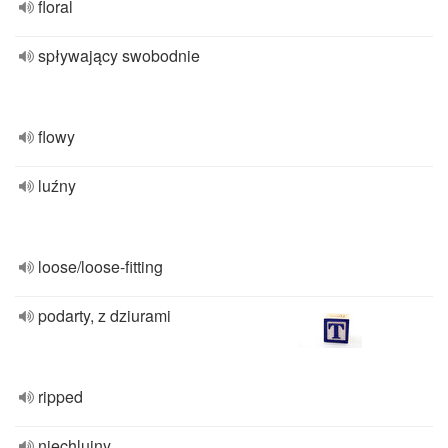
floral
spływający swobodnie
flowy
luźny
loose/loose-fitting
podarty, z dziurami
ripped
niechlujny