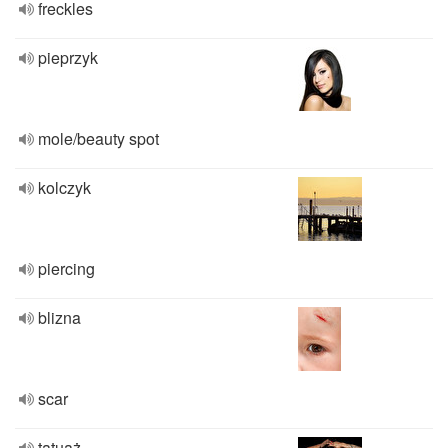
freckles
pieprzyk
mole/beauty spot
kolczyk
piercing
blizna
scar
tatuaż