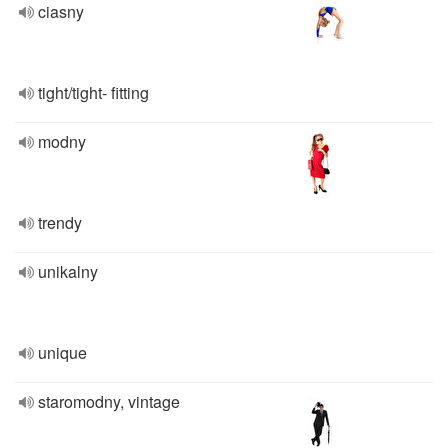
ciasny
tight/tight- fitting
modny
trendy
unikalny
unique
staromodny, vintage