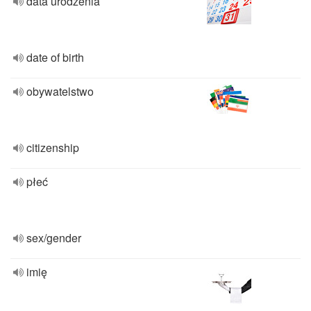
data urodzenia
date of birth
obywatelstwo
citizenship
płeć
sex/gender
imię