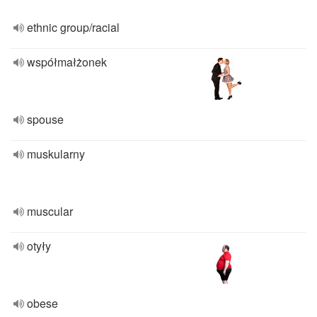
ethnic group/racial
współmałżonek
spouse
muskularny
muscular
otyły
obese