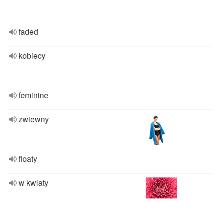
faded
kobiecy
feminine
zwiewny
floaty
w kwiaty