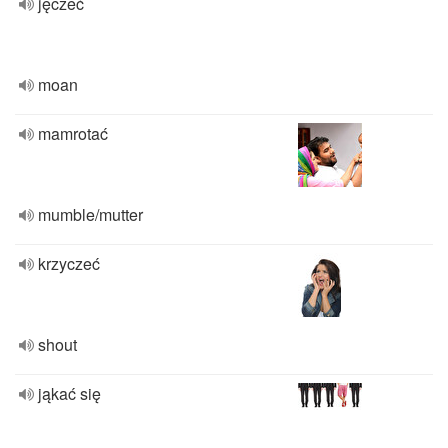
jęczeć
moan
mamrotać
mumble/mutter
krzyczeć
shout
jąkać się