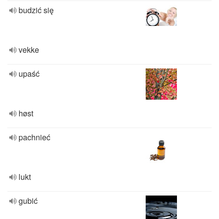
budzić się
vekke
upaść
høst
pachnieć
lukt
gubić