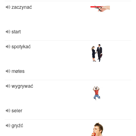
zaczynać
start
spotykać
møtes
wygrywać
seier
gryźć