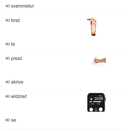
svømmetur
brać
ta
pisać
skrive
widzieć
se