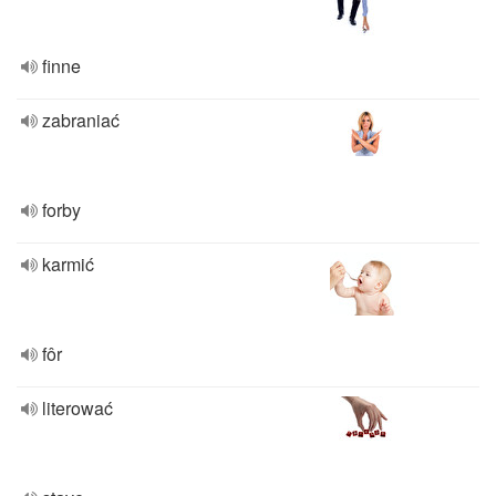
finne
zabraniać
forby
karmić
fôr
literować