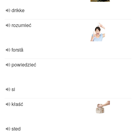
drikke
rozumieć
forstå
powiedzieć
si
kłaść
sted