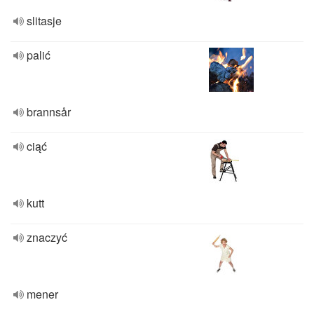
slitasje
palić
brannsår
ciąć
kutt
znaczyć
mener