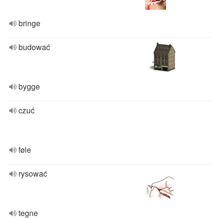
bringe
budować
bygge
czuć
føle
rysować
tegne