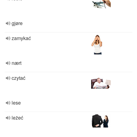
gjøre
zamykać
nært
czytać
lese
leżeć