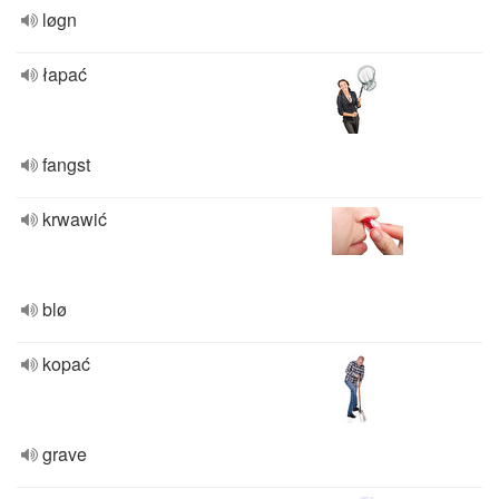
løgn
łapać
fangst
krwawić
blø
kopać
grave