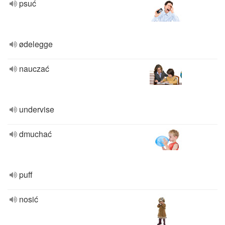
psuć
ødelegge
nauczać
undervise
dmuchać
puff
nosić