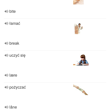
bite
łamać
break
uczyć się
lære
pożyczać
låne