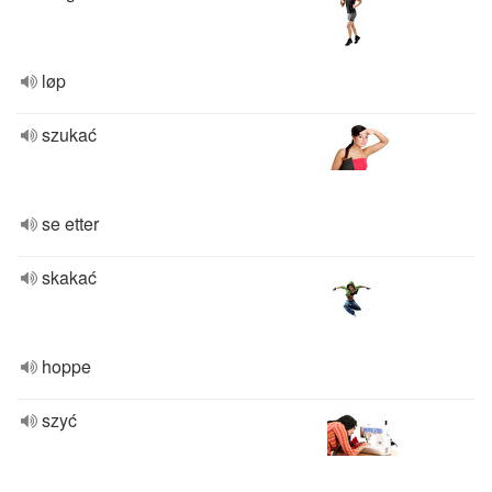
løp
szukać
se etter
skakać
hoppe
szyć