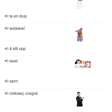
ta en dusj
wstawać
å stå opp
spać
søvn
ciekawy czegoś