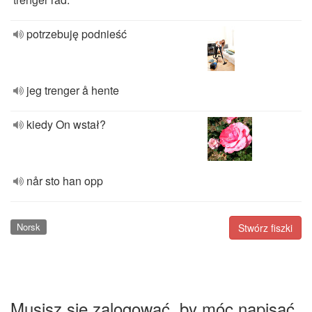
potrzebuję podnieść
jeg trenger å hente
kiedy On wstał?
når sto han opp
Norsk
Stwórz fiszki
Musisz się zalogować, by móc napisać