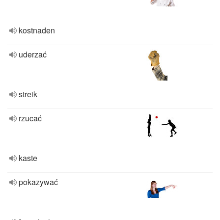
kostnaden
uderzać
streik
rzucać
kaste
pokazywać