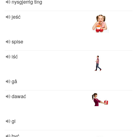
nysgjerrig ting
jeść
spise
iść
gå
dawać
gi
być