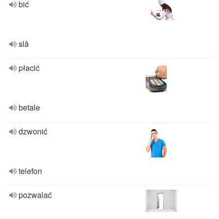
bić
slå
płacić
betale
dzwonić
telefon
pozwalać