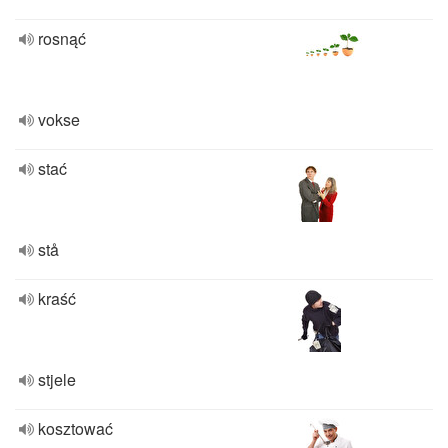
rosnąć
vokse
stać
stå
kraść
stjele
kosztować