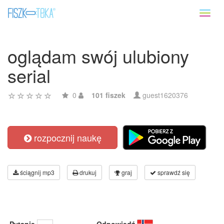
Toggl
naviga
oglądam swój ulubiony
serial
0
101 fiszek
guest1620376
rozpocznij naukę
ściągnij mp3
drukuj
graj
sprawdź się