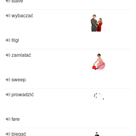
stave
wybaczać
tilgi
zamiatać
sweep
prowadzić
føre
biegać