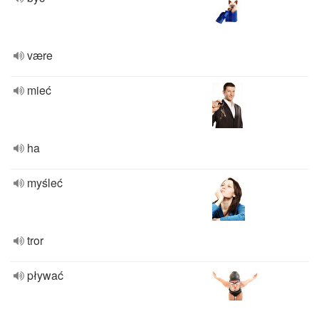
være
mieć
ha
myśleć
tror
pływać