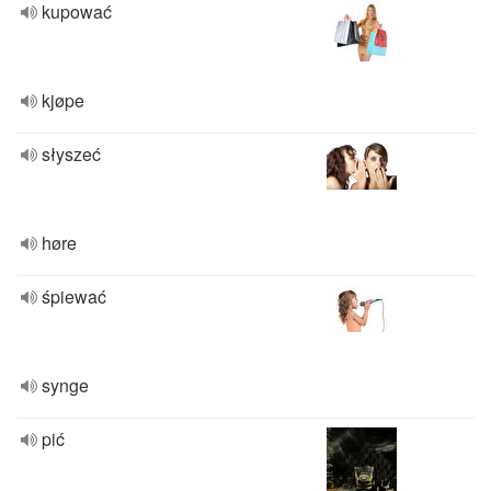
kupować
kjøpe
słyszeć
høre
śpiewać
synge
pić