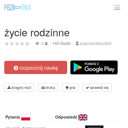
Toggl
naviga
życie rodzinne
0
143 fiszki
poprostuklaudia9
rozpocznij naukę
ściągnij mp3
drukuj
graj
sprawdź się
Pytanie
Odpowiedź