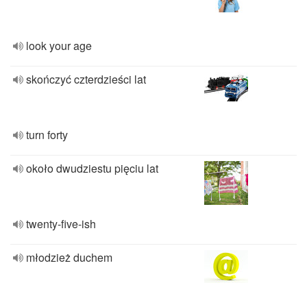
look your age
skończyć czterdzieści lat
turn forty
około dwudziestu pięciu lat
twenty-five-ish
młodzież duchem