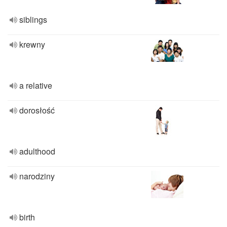
siblings
krewny
a relative
dorosłość
adulthood
narodziny
birth