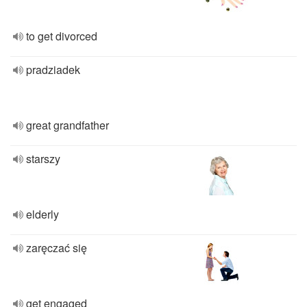
to get divorced
pradziadek
great grandfather
starszy
elderly
zaręczać się
get engaged