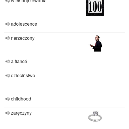
wiek dojrzewania
adolescence
narzeczony
a fiancé
dzieciństwo
childhood
zaręczyny