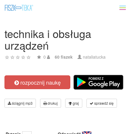
Toggl
naviga
technika i obsługa
urządzeń
0
60 fiszek
nataliatucka
rozpocznij naukę
ściągnij mp3
drukuj
graj
sprawdź się