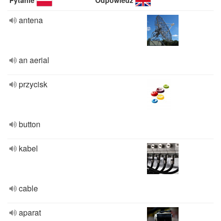
Pytanie
Odpowiedź
antena
an aerial
przycisk
button
kabel
cable
aparat