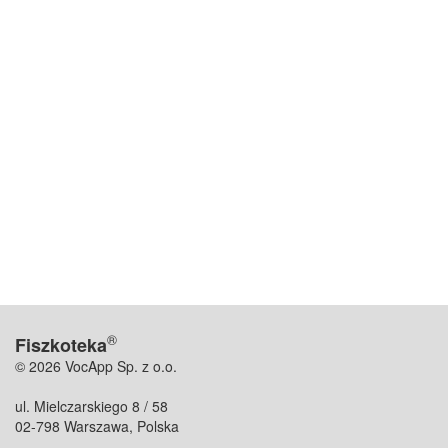
®
Fiszkoteka
© 2026 VocApp Sp. z o.o.
ul. Mielczarskiego 8 / 58
02-798 Warszawa, Polska