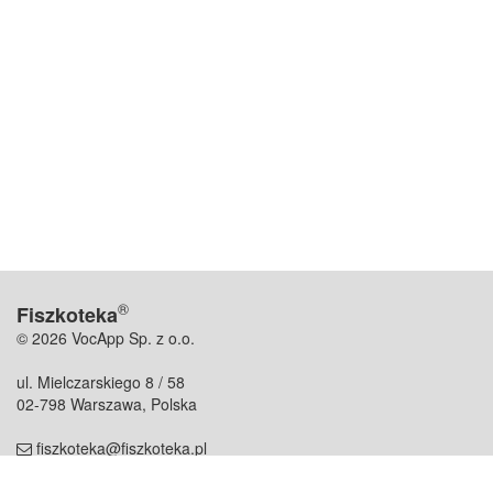
®
Fiszkoteka
© 2026 VocApp Sp. z o.o.
ul. Mielczarskiego 8 / 58
02-798 Warszawa, Polska
fiszkoteka@fiszkoteka.pl
NIP: 951 245 79 19