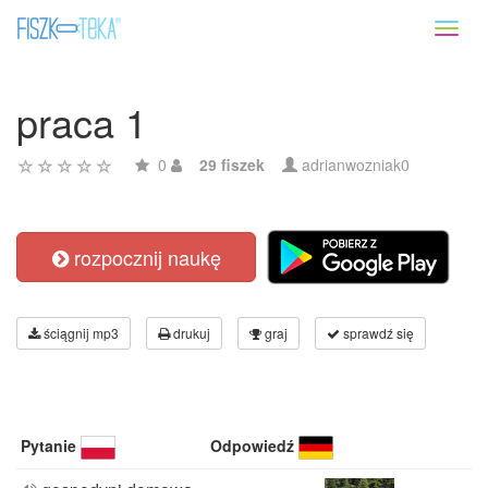
Toggl
naviga
praca 1
0
29 fiszek
adrianwozniak0
rozpocznij naukę
ściągnij mp3
drukuj
graj
sprawdź się
Pytanie
Odpowiedź