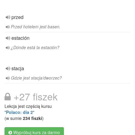
przed
Przed hotelem jest basen.
estación
¿Dónde está la estación?
stacja
Gdzie jest stacja/dworzec?
+27 fiszek
Lekcja jest częścią kursu
"
Polaco: día 2
"
(w sumie
234 fiszki
)
Wypróbuj kurs za darmo