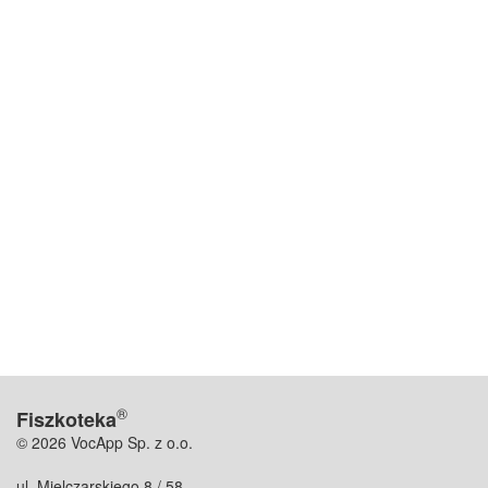
®
Fiszkoteka
© 2026 VocApp Sp. z o.o.
ul. Mielczarskiego 8 / 58