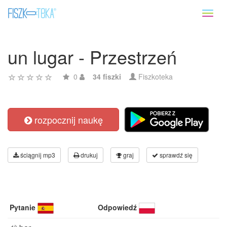
Toggl
naviga
un lugar - Przestrzeń
0
34 fiszki
Fiszkoteka
rozpocznij naukę
ściągnij mp3
drukuj
graj
sprawdź się
Pytanie
Odpowiedź