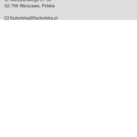
02-798 Warszawa, Polska
fiszkoteka@fiszkoteka.pl
NIP: 951 245 79 19
REGON: 369 727 696
Kontakt
O firmie
odezwij się do nas
o nas
współpraca
partnerzy
dla prasy
praca
staż
Oferty
blog
dla rodzin