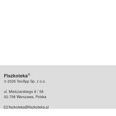
®
Fiszkoteka
© 2026 VocApp Sp. z o.o.
ul. Mielczarskiego 8 / 58
02-798 Warszawa, Polska
fiszkoteka@fiszkoteka.pl