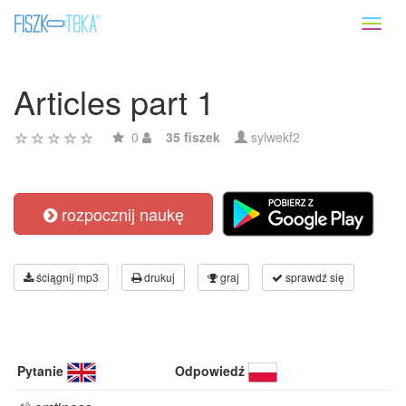
Toggl
naviga
Articles part 1
0
35 fiszek
sylwekf2
rozpocznij naukę
ściągnij mp3
drukuj
graj
sprawdź się
Pytanie
Odpowiedź