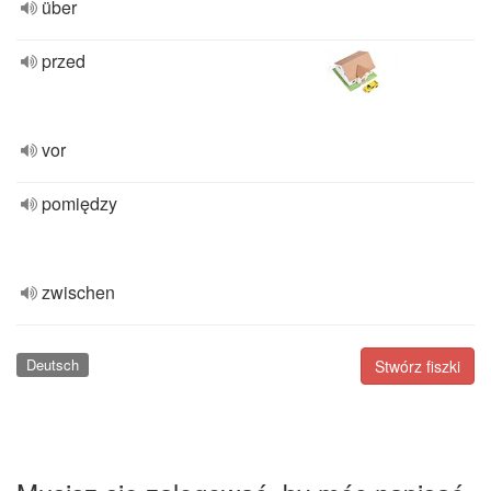
über
przed
vor
pomiędzy
zwischen
Deutsch
Stwórz fiszki