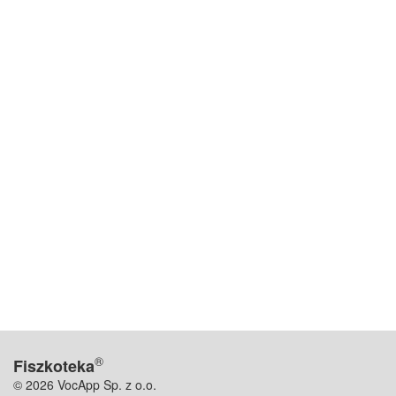
®
Fiszkoteka
© 2026 VocApp Sp. z o.o.