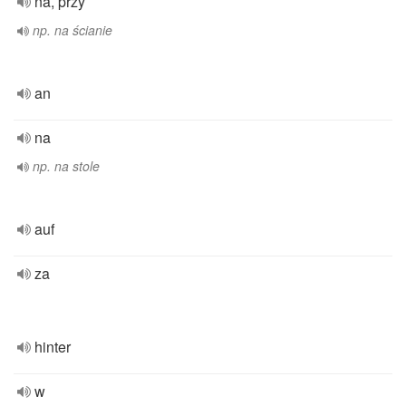
na, przy
np. na ścianie
an
na
np. na stole
auf
za
hinter
w