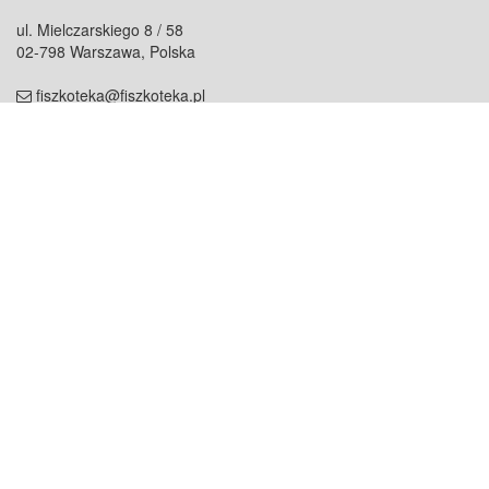
ul. Mielczarskiego 8 / 58
02-798 Warszawa, Polska
fiszkoteka@fiszkoteka.pl
NIP: 951 245 79 19
REGON: 369 727 696
Kontakt
O firmie
odezwij się do nas
o nas
współpraca
partnerzy
dla prasy
praca
staż
Oferty