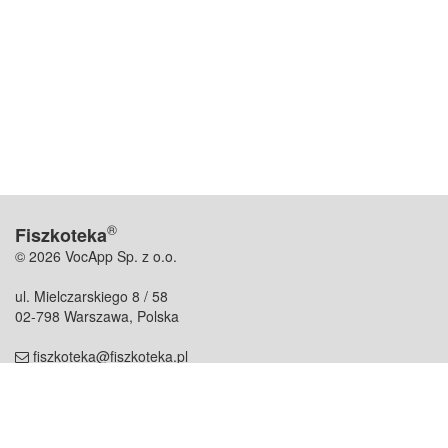
®
Fiszkoteka
© 2026 VocApp Sp. z o.o.
ul. Mielczarskiego 8 / 58
02-798 Warszawa, Polska
fiszkoteka@fiszkoteka.pl
NIP: 951 245 79 19
REGON: 369 727 696