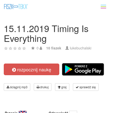
Toggl
naviga
15.11.2019 Timing Is
Everything
0
10 fiszek
lukebuchalski
rozpocznij naukę
ściągnij mp3
drukuj
graj
sprawdź się