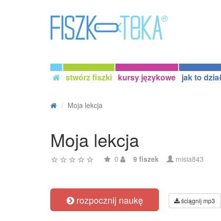
stwórz fiszki
kursy językowe
jak to dzia
Moja lekcja
Moja lekcja
0
9 fiszek
misia843
rozpocznij naukę
ściągnij mp3