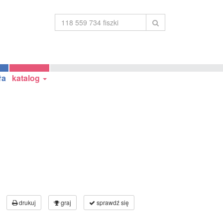
ła
katalog
drukuj
graj
sprawdź się