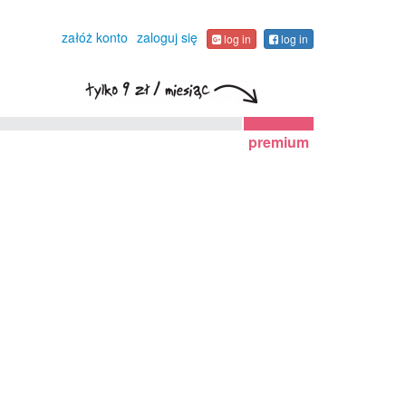
załóż konto
zaloguj się
log in
log in
premium