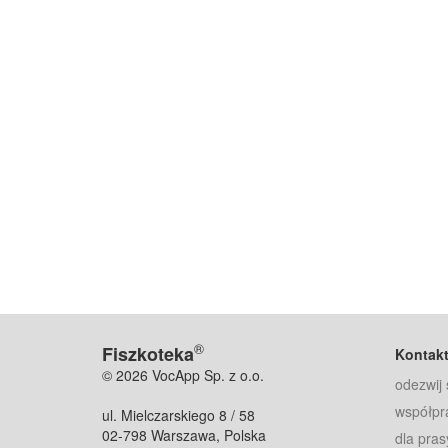
®
Fiszkoteka
Kontak
© 2026 VocApp Sp. z o.o.
odezwij 
współpr
ul. Mielczarskiego 8 / 58
02-798 Warszawa, Polska
dla pras