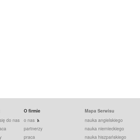
t
O firmie
Mapa Serwisu
się do nas
o nas
nauka angielskiego
aca
partnerzy
nauka niemieckiego
y
praca
nauka hiszpańskiego