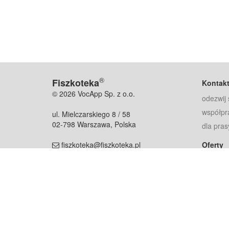
®
Fiszkoteka
Kontak
© 2026 VocApp Sp. z o.o.
odezwij 
współpr
ul. Mielczarskiego 8 / 58
02-798 Warszawa, Polska
dla pras
fiszkoteka@fiszkoteka.pl
Oferty
dla rodz
NIP: 951 245 79 19
dla kore
REGON: 369 727 696
Pomoc
Najczęst