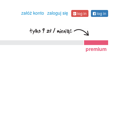
załóż konto
zaloguj się
log in
log in
premium