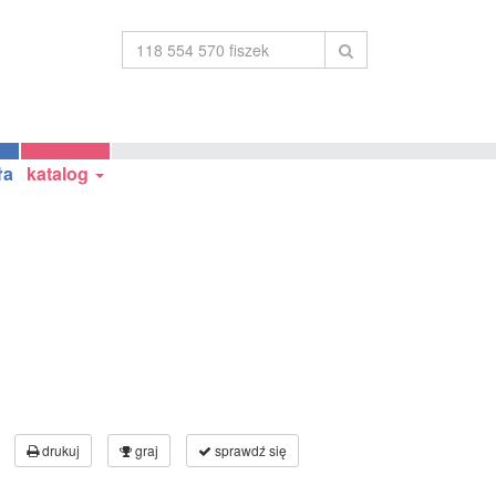
ła
katalog
drukuj
graj
sprawdź się