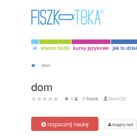
stwórz fiszki
kursy językowe
jak to dzia
dom
dom
0
7 fiszek
biuro722
rozpocznij naukę
ściągnij mp3