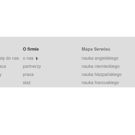
t
O firmie
Mapa Serwisu
się do nas
o nas
nauka angielskiego
aca
partnerzy
nauka niemieckiego
y
praca
nauka hiszpańskiego
staż
nauka francuskiego
blog
nauka rosyjskiego
in
2000+ opinii
nauka norweskiego
petytorów
nauka szwedzkiego
Warunki
fiszki
100% gwarancja
sze pytania
najnowsze lekcje
regulamin
Extra