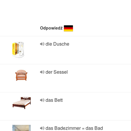
Odpowiedź
die Dusche
der Sessel
das Bett
das Badezimmer = das Bad