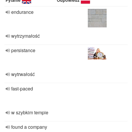
Pytanie
Odpowiedź
endurance
wytrzymałość
persistance
wytrwałość
fast-paced
w szybkim tempie
found a company