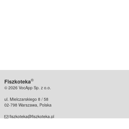
®
Fiszkoteka
© 2026 VocApp Sp. z o.o.
ul. Mielczarskiego 8 / 58
02-798 Warszawa, Polska
fiszkoteka@fiszkoteka.pl
NIP: 951 245 79 19