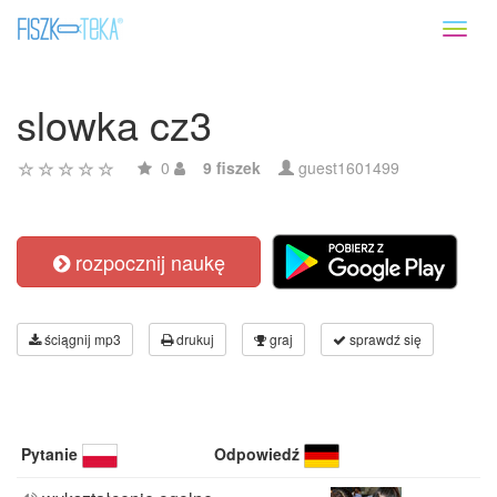
Toggl
naviga
slowka cz3
0
9 fiszek
guest1601499
rozpocznij naukę
ściągnij mp3
drukuj
graj
sprawdź się
Pytanie
Odpowiedź