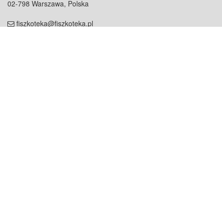
02-798 Warszawa, Polska
fiszkoteka@fiszkoteka.pl
NIP: 951 245 79 19
REGON: 369 727 696
Kontakt
O firmie
odezwij się do nas
o nas
współpraca
partnerzy
dla prasy
praca
staż
Oferty
blog
dla rodzin
2000+ opinii