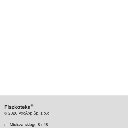
®
Fiszkoteka
© 2026 VocApp Sp. z o.o.
ul. Mielczarskiego 8 / 58