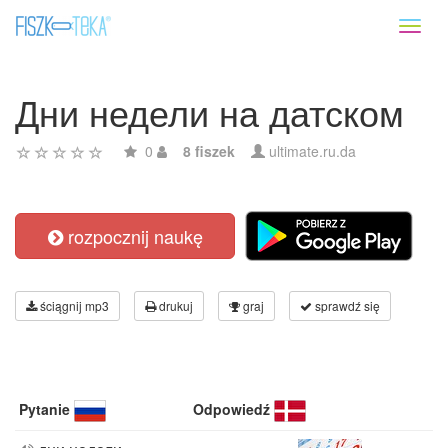
Toggl
naviga
Дни недели на датском
0
8 fiszek
ultimate.ru.da
rozpocznij naukę
ściągnij mp3
drukuj
graj
sprawdź się
Pytanie
Odpowiedź