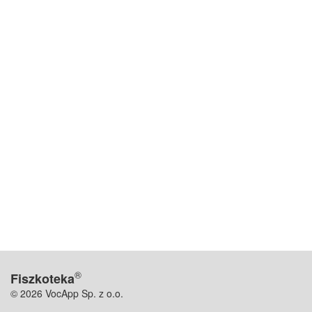
®
Fiszkoteka
© 2026 VocApp Sp. z o.o.