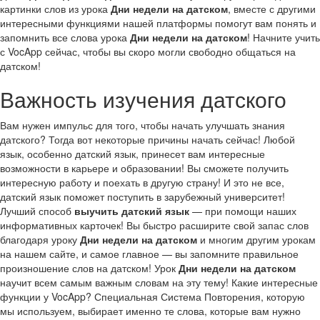
картинки слов из урока
Дни недели на датском
, вместе с другими
интересными функциями нашей платформы помогут вам понять и
запомнить все слова урока
Дни недели на датском
! Начните учить
с VocApp сейчас, чтобы вы скоро могли свободно общаться на
датском!
Важность изучения датского
Вам нужен импульс для того, чтобы начать улучшать знания
датского? Тогда вот некоторые причины начать сейчас! Любой
язык, особенно датский язык, принесет вам интересные
возможности в карьере и образовании! Вы сможете получить
интересную работу и поехать в другую страну! И это не все,
датский язык поможет поступить в зарубежный университет!
Лучший способ
выучить датский язык
— при помощи наших
информативных карточек! Вы быстро расширите свой запас слов
благодаря уроку
Дни недели на датском
и многим другим урокам
на нашем сайте, и самое главное — вы запомните правильное
произношение слов на датском! Урок
Дни недели на датском
научит всем самым важным словам на эту тему! Какие интересные
функции у VocApp? Специальная Система Повторения, которую
мы используем, выбирает именно те слова, которые вам нужно