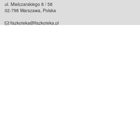
ul. Mielczarskiego 8 / 58
02-798 Warszawa, Polska
fiszkoteka@fiszkoteka.pl
NIP: 951 245 79 19
REGON: 369 727 696
Kontakt
O firmie
odezwij się do nas
o nas
współpraca
partnerzy
dla prasy
praca
staż
Oferty
blog