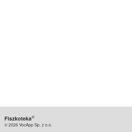
®
Fiszkoteka
© 2026 VocApp Sp. z o.o.