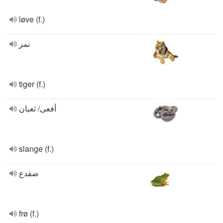
løve (f.)
نمر
tiger (f.)
أفعى/ ثعبان
slange (f.)
ضفدع
frø (f.)