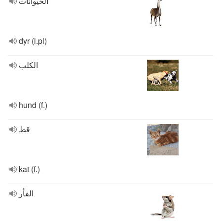
الحيوانات
dyr (i.pl)
الكلب
hund (f.)
قط
kat (f.)
الفأر