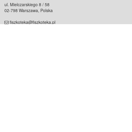
ul. Mielczarskiego 8 / 58
02-798 Warszawa, Polska
fiszkoteka@fiszkoteka.pl
NIP: 951 245 79 19
REGON: 369 727 696
Kontakt
O firmie
odezwij się do nas
o nas
współpraca
partnerzy
dla prasy
praca
staż
Oferty
blog