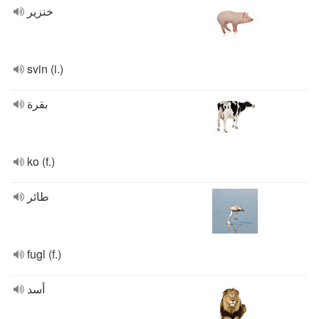
خنزير
svin (i.)
بقرة
ko (f.)
طائر
fugl (f.)
أسد