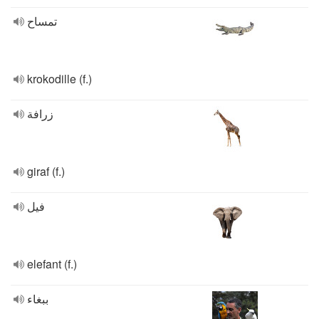
تمساح
krokodille (f.)
زرافة
giraf (f.)
فيل
elefant (f.)
ببغاء