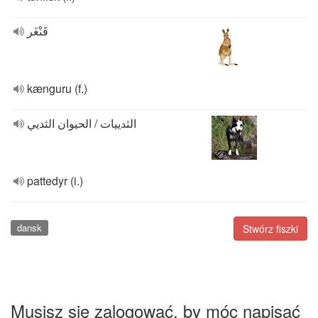
قَنْغَر
kænguru (f.)
الثدييات / الحيوان الثديي
pattedyr (i.)
dansk
Stwórz fiszki
Musisz się zalogować, by móc napisać