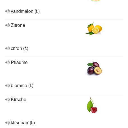
vandmelon (f.)
Zitrone
citron (f.)
Pflaume
blomme (f.)
Kirsche
kirsebær (i.)