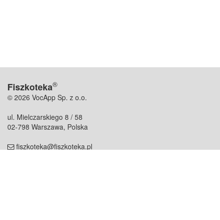
®
Fiszkoteka
© 2026 VocApp Sp. z o.o.
ul. Mielczarskiego 8 / 58
02-798 Warszawa, Polska
fiszkoteka@fiszkoteka.pl
NIP: 951 245 79 19
REGON: 369 727 696