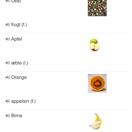
Obst
frugt (f.)
Apfel
æble (i.)
Orange
appelsin (f.)
Birne