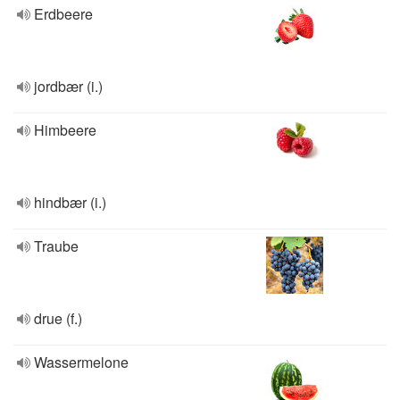
Erdbeere
jordbær (i.)
Himbeere
hindbær (i.)
Traube
drue (f.)
Wassermelone