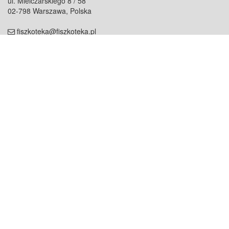
ul. Mielczarskiego 8 / 58
02-798 Warszawa, Polska
fiszkoteka@fiszkoteka.pl
NIP: 951 245 79 19
REGON: 369 727 696
Kontakt
O firmie
odezwij się do nas
o nas
współpraca
partnerzy
dla prasy
praca
staż
Oferty
blog
dla rodzin