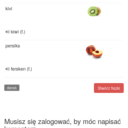
kivi
kiwi (f.)
persiks
fersken (f.)
dansk
Stwórz fiszki
Musisz się zalogować, by móc napisać