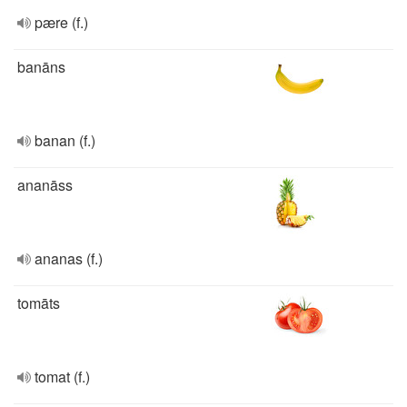
pære (f.)
banāns
banan (f.)
ananāss
ananas (f.)
tomāts
tomat (f.)