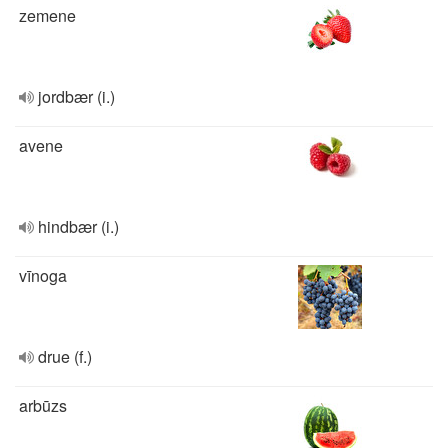
zemene
jordbær (i.)
avene
hindbær (i.)
vīnoga
drue (f.)
arbūzs