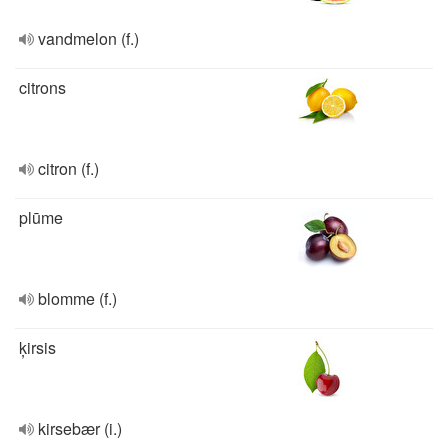
vandmelon (f.)
citrons
citron (f.)
plūme
blomme (f.)
ķirsis
kirsebær (i.)