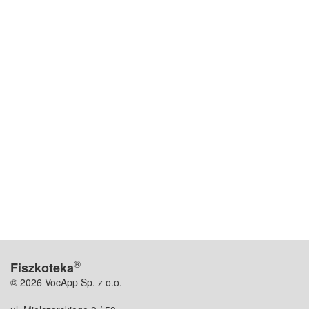
®
Fiszkoteka
© 2026 VocApp Sp. z o.o.