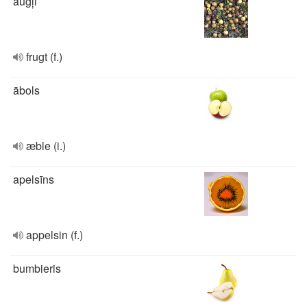
augļi
frugt (f.)
ābols
æble (i.)
apelsīns
appelsin (f.)
bumbieris