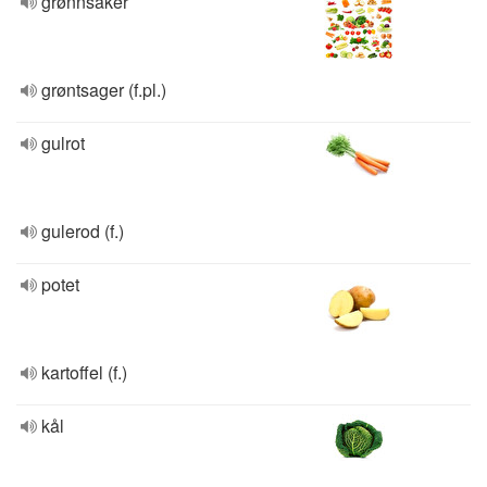
grønnsaker
grøntsager (f.pl.)
gulrot
gulerod (f.)
potet
kartoffel (f.)
kål