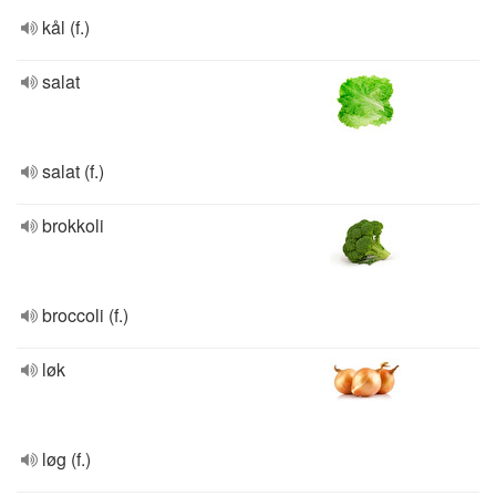
kål (f.)
salat
salat (f.)
brokkoli
broccoli (f.)
løk
løg (f.)