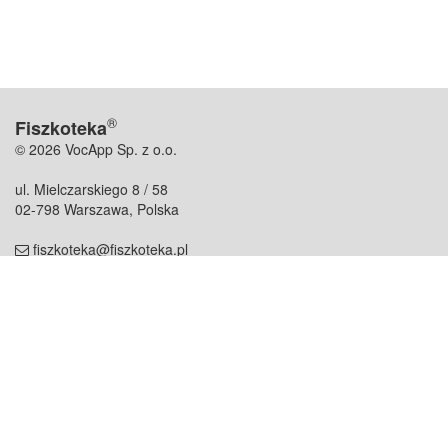
®
Fiszkoteka
© 2026 VocApp Sp. z o.o.
ul. Mielczarskiego 8 / 58
02-798 Warszawa, Polska
fiszkoteka@fiszkoteka.pl
NIP: 951 245 79 19
REGON: 369 727 696