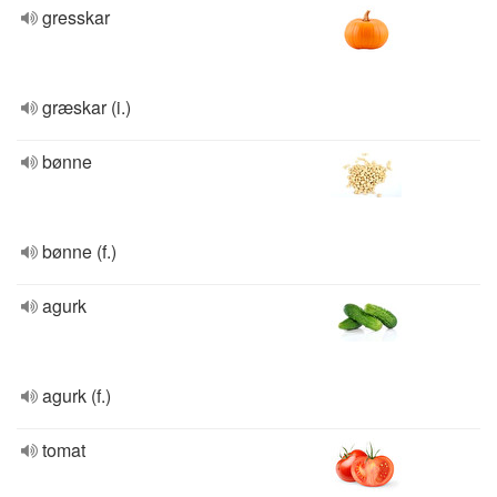
gresskar
græskar (i.)
bønne
bønne (f.)
agurk
agurk (f.)
tomat