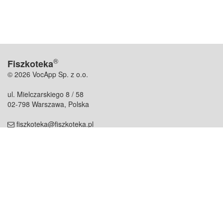
®
Fiszkoteka
© 2026 VocApp Sp. z o.o.
ul. Mielczarskiego 8 / 58
02-798 Warszawa, Polska
fiszkoteka@fiszkoteka.pl
NIP: 951 245 79 19
REGON: 369 727 696