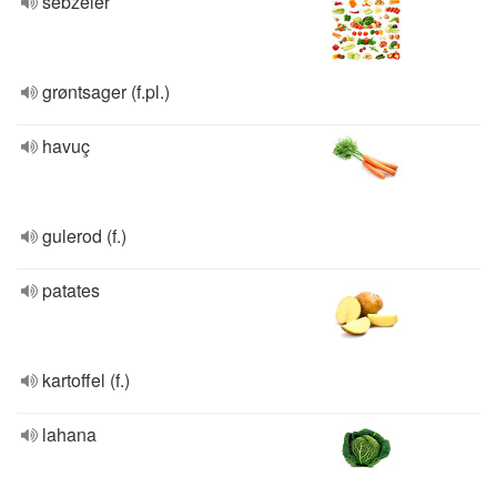
sebzeler
grøntsager (f.pl.)
havuç
gulerod (f.)
patates
kartoffel (f.)
lahana