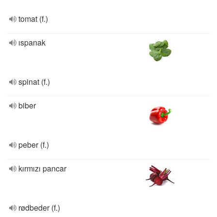
tomat (f.)
ıspanak
spinat (f.)
biber
peber (f.)
kırmızı pancar
rødbeder (f.)