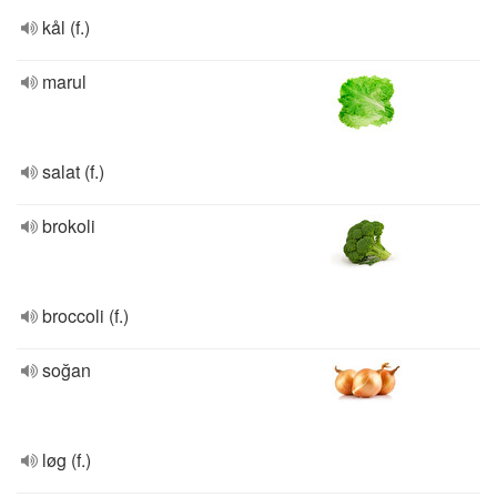
kål (f.)
marul
salat (f.)
brokoli
broccoli (f.)
soğan
løg (f.)