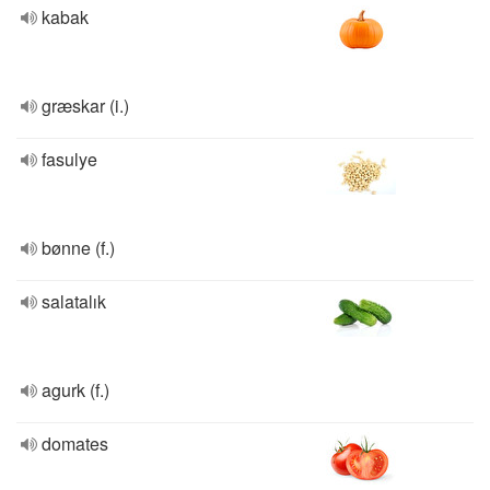
kabak
græskar (i.)
fasulye
bønne (f.)
salatalık
agurk (f.)
domates