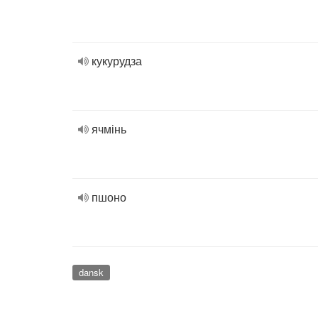
кукурудза
ячмінь
пшоно
dansk