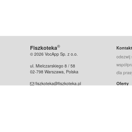
®
Fiszkoteka
Kontak
© 2026 VocApp Sp. z o.o.
odezwij 
współpr
ul. Mielczarskiego 8 / 58
02-798 Warszawa, Polska
dla pras
fiszkoteka@fiszkoteka.pl
Oferty
dla rodz
NIP: 951 245 79 19
dla kore
REGON: 369 727 696
Pomoc
Najczęst