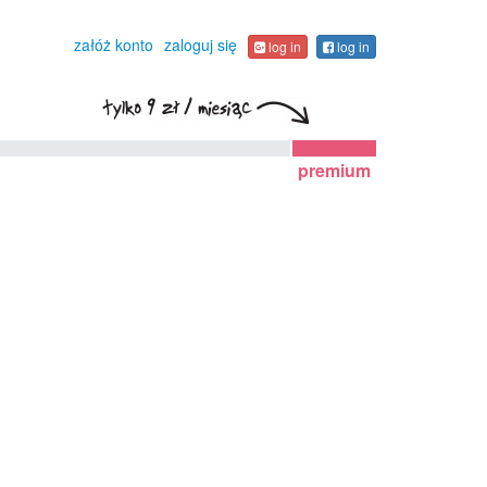
załóż konto
zaloguj się
log in
log in
premium