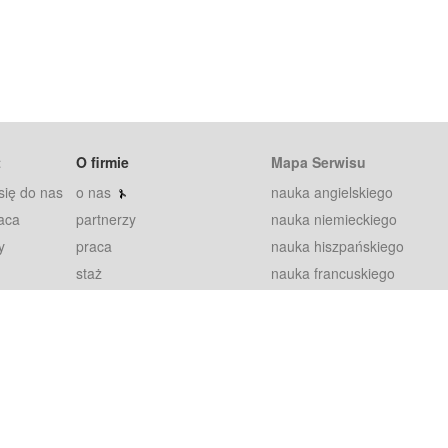
t
O firmie
Mapa Serwisu
się do nas
o nas
nauka angielskiego
aca
partnerzy
nauka niemieckiego
y
praca
nauka hiszpańskiego
staż
nauka francuskiego
blog
nauka rosyjskiego
in
2000+ opinii
nauka norweskiego
petytorów
nauka szwedzkiego
Warunki
fiszki
100% gwarancja
sze pytania
najnowsze lekcje
regulamin
Extra