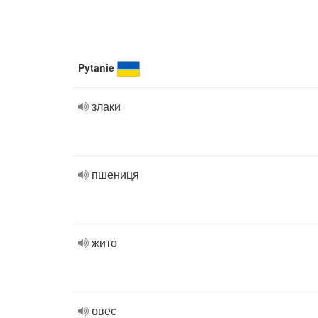
Pytanie
злаки
пшениця
жито
овес