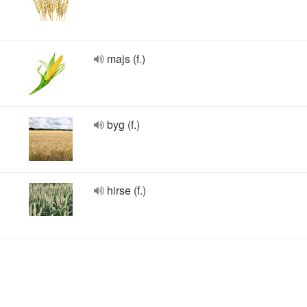
majs (f.)
byg (f.)
hirse (f.)