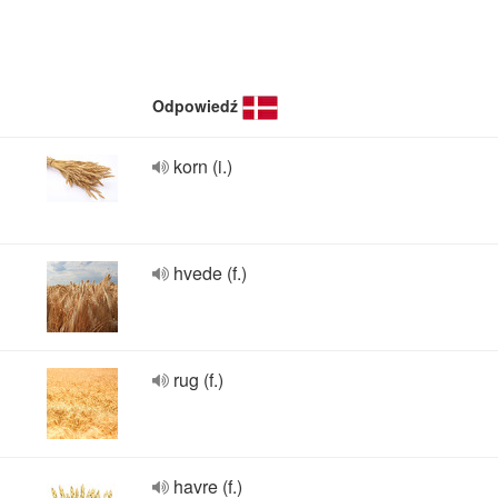
Odpowiedź
korn (i.)
hvede (f.)
rug (f.)
havre (f.)