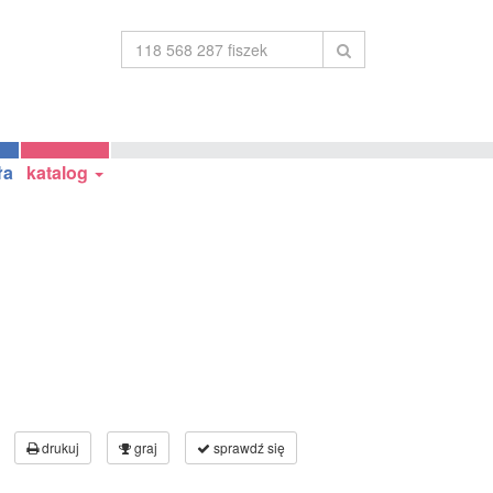
ła
katalog
drukuj
graj
sprawdź się