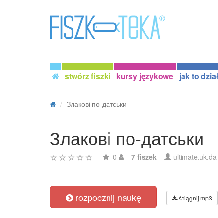
stwórz fiszki
kursy językowe
jak to dzia
Злакові по-датськи
Злакові по-датськи
0
7 fiszek
ultimate.uk.da
rozpocznij naukę
ściągnij mp3