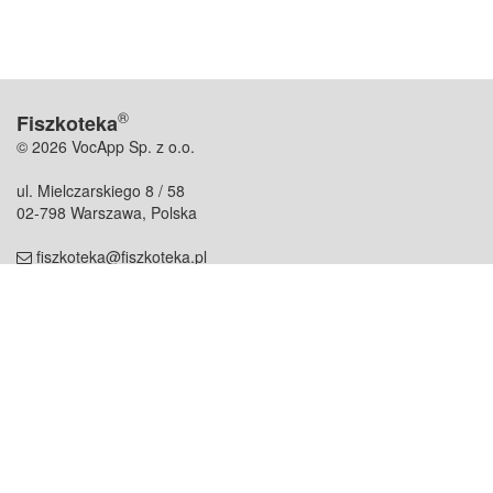
®
Fiszkoteka
© 2026 VocApp Sp. z o.o.
ul. Mielczarskiego 8 / 58
02-798 Warszawa, Polska
fiszkoteka@fiszkoteka.pl
NIP: 951 245 79 19
REGON: 369 727 696