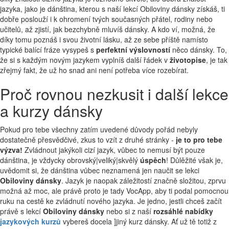
jazyka, jako je dánština, kterou s naší lekcí Obiloviny dánsky získáš, ti
dobře poslouží i k ohromení tvých současných přátel, rodiny nebo
učitelů, až zjistí, jak bezchybně mluvíš dánsky. A kdo ví, možná, že
díky tomu poznáš i svou životní lásku, až ze sebe příště namísto
typické balící fráze vysypeš s
perfektní výslovností
něco dánsky. To,
že si s každým novým jazykem vyplníš další řádek v
životopise
, je tak
zřejmý fakt, že už ho snad ani není potřeba více rozebírat.
Proč rovnou nezkusit i další lekce
a kurzy dánsky
Pokud pro tebe všechny zatím uvedené důvody pořád nebyly
dostatečně přesvědčivé, zkus to vzít z druhé stránky -
je to pro tebe
výzva!
Zvládnout jakýkoli cizí jazyk, vůbec to nemusí být pouze
dánština, je vždycky obrovský|veliký|skvělý
úspěch
! Důlěžité však je,
uvědomit si, že dánština vůbec neznamená jen naučit se lekci
Obiloviny dánsky
. Jazyk je naopak záležitostí značně složitou, zprvu
možná až moc, ale právě proto je tady VocApp, aby ti podal pomocnou
ruku na cestě ke zvládnutí nového jazyka. Je jedno, jestli chceš začít
právě s lekcí
Obiloviny dánsky
nebo si z naší
rozsáhlé nabídky
jazykových kurzů
vybereš docela ]jiný kurz dánsky. Ať už tě totiž z