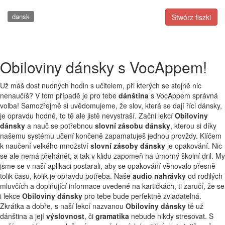
dansk
Stwórz fiszki
Obiloviny dánsky s VocAppem!
Už máš dost nudných hodin s učitelem, při kterých se stejně nic
nenaučíš? V tom případě je pro tebe
dánština
s VocAppem správná
volba! Samozřejmě si uvědomujeme, že slov, která se dají říci dánsky,
je opravdu hodně, to tě ale jistě nevystraší. Začni lekcí
Obiloviny
dánsky
a nauč se potřebnou
slovní zásobu dánsky
, kterou si díky
našemu systému učení končeně zapamatuješ jednou provždy. Klíčem
k naučení velkého množství
slovní zásoby dánsky
je opakování. Nic
se ale nemá přehánět, a tak v klidu zapomeň na úmorný školní dril. My
jsme se v naší aplikaci postarali, aby se opakování věnovalo přesně
tolik času, kolik je opravdu potřeba. Naše
audio nahrávky
od rodilých
mluvčích a doplňující informace uvedené na kartičkách, ti zaručí, že se
i lekce
Obiloviny dánsky
pro tebe bude perfektně zvladatelná.
Zkrátka a dobře, s naší lekcí nazvanou
Obiloviny dánsky
tě už
dánština a její
výslovnost
, či
gramatika
nebude nikdy stresovat. S