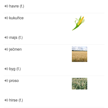
havre (f.)
kukuřice
majs (f.)
ječmen
byg (f.)
proso
hirse (f.)