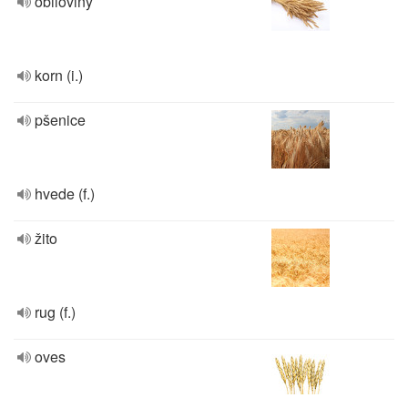
obiloviny
korn (i.)
pšenice
hvede (f.)
žito
rug (f.)
oves