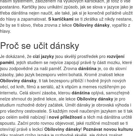
naším systémem, založeném na výukových kartičkách, je totiž o vše
postaráno. Kartičky jsou unikátní způsob, jak se slova v jazyce jako je
třeba dánština nejen naučit, ale také, jak si je konečně pořádně uložit
do hlavy a zapamatovat.
S kartičkami
se ti zkrátka už nikdy nestane,
že by se ti slovo, třeba zrovna z lekce
Obiloviny dánsky
, vypařilo z
hlavy.
Proč se učit dánsky
Je dokázané, že
cizí jazyky
jsou skvělý prostředek pro
rozvíjení
paměti
, jejich studiem se nejvíce zapojují právě ty části mozku, které
jsou zodpovědné za naši paměť. Zrovna
dánština
je, co do slovní
zásoby, jako jazyk bezesporu velmi bohatá. Kromě znalosti lekce
Obiloviny dánsky
, ti tak bezesporu přiblíží i hodně jiných nových
věcí, od knih, filmů a seriálů, až k vtipům a memes rozšířeným po
internetu. Celá slovní zásoba, kterou
dánština
oplývá, samozřejmě
nelze shrnout do jediné lekce, ale lekce
Obiloviny dánsky
je pro
studium rozhodně dobrý začátek. Umět dánsky je obrovská výhoda i
pro všechny cestovatele. S každým nově naučeným jazykem se ti tak
po celém světě nabízejí i
nové příležitosti
a těch má dánština určitě
spoustu. Začni proto rovnou objevovat, jaké rozličné možnosti se ti
otevírají právě s leckcí
Obiloviny dánsky
!
Poznávat novou kulturu
díky znalosti cizího jazyka je rozhodně skvělé, ale dobrá znalost