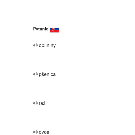
Pytanie
obilniny
pšenica
raž
ovos