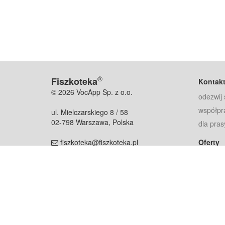
®
Fiszkoteka
Kontak
© 2026 VocApp Sp. z o.o.
odezwij 
współpr
ul. Mielczarskiego 8 / 58
02-798 Warszawa, Polska
dla pras
fiszkoteka@fiszkoteka.pl
Oferty
dla rodz
NIP: 951 245 79 19
dla kore
REGON: 369 727 696
Pomoc
Najczęst