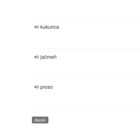
kukurica
jačmeň
proso
dansk