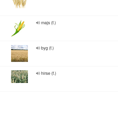
majs (f.)
byg (f.)
hirse (f.)