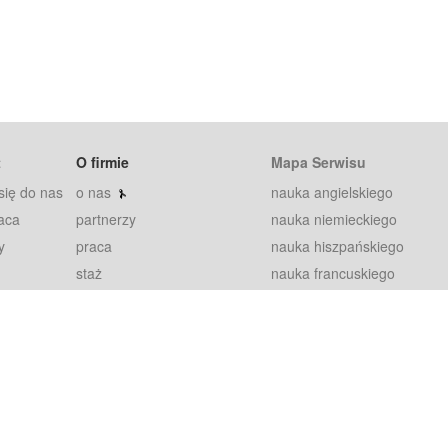
t
O firmie
Mapa Serwisu
się do nas
o nas
nauka angielskiego
aca
partnerzy
nauka niemieckiego
y
praca
nauka hiszpańskiego
staż
nauka francuskiego
blog
nauka rosyjskiego
in
2000+ opinii
nauka norweskiego
petytorów
nauka szwedzkiego
Warunki
fiszki
100% gwarancja
sze pytania
najnowsze lekcje
regulamin
Extra