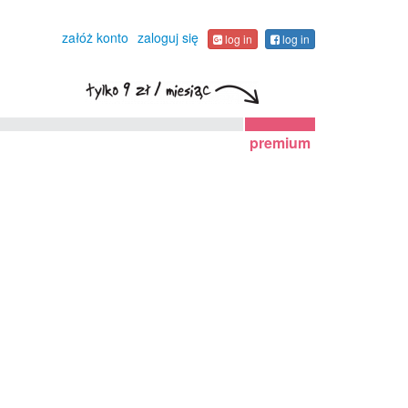
załóż konto
zaloguj się
log in
log in
premium