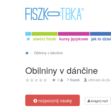
stwórz fiszki
kursy językowe
jak to dzia
Obilniny v dánčine
Obilniny v dánčine
0
7 fiszek
ultimate.sk.da
rozpocznij naukę
ściągnij mp3