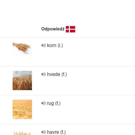
Odpowiedź
korn (i.)
hvede (f.)
rug (f.)
havre (f.)