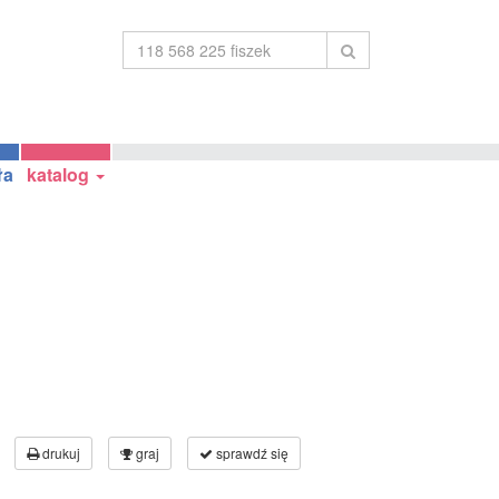
ła
katalog
drukuj
graj
sprawdź się