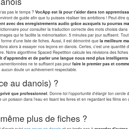
danois
n'as pas le temps ?
VocApp est là pour t'aider dans ton apprentissa
iront de guide afin que tu puisses réaliser tes ambitions ! Peut-être 
ent avec des enregistrements audio grâce auxquels tu pourras ma
ictionnaire pour consulter la traduction correcte des mots choisis dans 
mages qui te facilite la mémorisation. 5 minutes par jour suffisent. To
 forme d'une liste de fiches. Aussi, il est démontré que
la meilleure m
vitons alors à essayer nos leçons en danois. Certes, c’est une quantit
e. Notre algorithme Spaced Repetition calcule les révisions des fiches de 
ait d'apprendre et de parler une langue nous rend plus intelligents
susmentionnées ne te suffisent pas pour
faire le premier pas et comm
ns aucun doute un achèvement respectable.
ce au danois) ?
an privé que professionnel
. Donne-toi l'opportunité d'élargir ton cercl
n poisson dans l'eau en lisant les livres et en regardant les films en d
 même plus de fiches ?
 d'avoir suivi
nos cours en danois
et ne tarde pas à
regarder d'autres