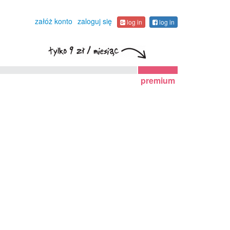
załóż konto
zaloguj się
log in
log in
premium