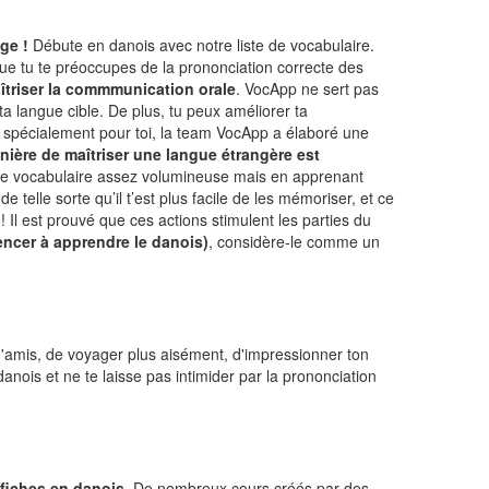
ge !
Débute en danois avec notre liste de vocabulaire.
que tu te préoccupes de la prononciation correcte des
îtriser la commmunication orale
. VocApp ne sert pas
ta langue cible. De plus, tu peux améliorer ta
ut spécialement pour toi, la team VocApp a élaboré une
anière de maîtriser une langue étrangère est
é de vocabulaire assez volumineuse mais en apprenant
telle sorte qu’il t’est plus facile de les mémoriser, et ce
! Il est prouvé que ces actions stimulent les parties du
encer à apprendre le danois)
, considère-le comme un
e d'amis, de voyager plus aisément, d'impressionner ton
anois et ne te laisse pas intimider par la prononciation
 fiches en danois
. De nombreux cours créés par des