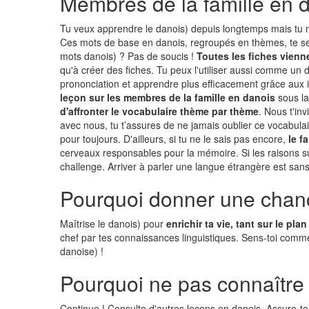
Membres de la famille en 
Tu veux apprendre le danois) depuis longtemps mais tu 
Ces mots de base en danois, regroupés en thèmes, te serv
mots danois) ? Pas de soucis !
Toutes les fiches vienn
qu'à créer des fiches. Tu peux l'utiliser aussi comme un d
prononciation et apprendre plus efficacement grâce aux i
leçon sur les membres de la famille en danois
sous la
d'affronter le vocabulaire thème par thème
. Nous t'in
avec nous, tu t’assures de ne jamais oublier ce vocabulair
pour toujours. D'ailleurs, si tu ne le sais pas encore,
le f
cerveaux responsables pour la mémoire. Si les raisons 
challenge. Arriver à parler une langue étrangère est sa
Pourquoi donner une chan
Maîtrise le danois) pour
enrichir ta vie, tant sur le pl
chef par tes connaissances linguistiques. Sens-toi comme u
danoise) !
Pourquoi ne pas connaître
Continue ! Consulte d'autres leçons en danois. Assure-toi