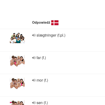
Odpowiedź
slægtninger (f.pl.)
far (f.)
mor (f.)
søn (f.)