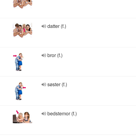
datter (f.)
bror (f.)
søster (f.)
bedstemor (f.)