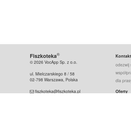
®
Fiszkoteka
Kontak
© 2026 VocApp Sp. z o.o.
odezwij 
współpr
ul. Mielczarskiego 8 / 58
02-798 Warszawa, Polska
dla pras
fiszkoteka@fiszkoteka.pl
Oferty
dla rodz
NIP: 951 245 79 19
dla kore
REGON: 369 727 696
Pomoc
Najczęst