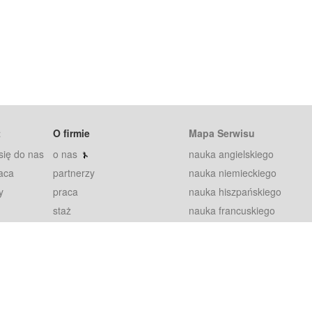
t
O firmie
Mapa Serwisu
się do nas
o nas
nauka angielskiego
aca
partnerzy
nauka niemieckiego
y
praca
nauka hiszpańskiego
staż
nauka francuskiego
blog
nauka rosyjskiego
in
2000+ opinii
nauka norweskiego
petytorów
nauka szwedzkiego
Warunki
fiszki
100% gwarancja
sze pytania
najnowsze lekcje