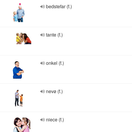
bedstefar (f.)
tante (f.)
onkel (f.)
nevø (f.)
niece (f.)