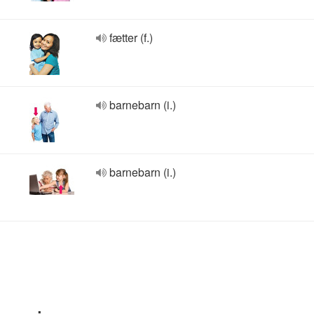
fætter (f.)
barnebarn (i.)
barnebarn (i.)