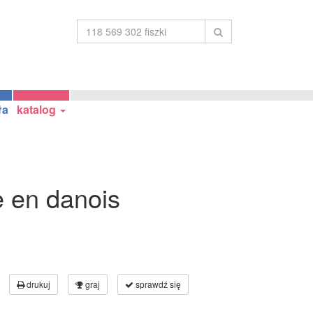
ła
katalog
e en danois
drukuj
graj
sprawdź się