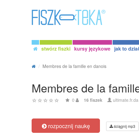
stwórz fiszki
kursy językowe
jak to dzia
Membres de la famille en danois
Membres de la famill
0
16 fiszek
ultimate.fr.da
rozpocznij naukę
ściągnij mp3