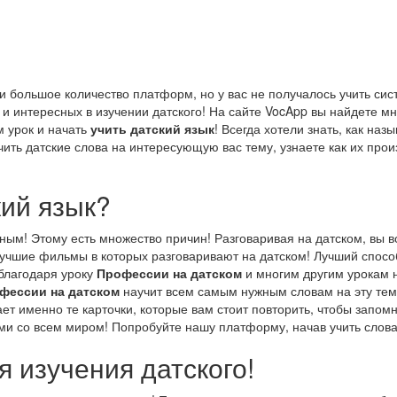
и большое количество платформ, но у вас не получалось учить сис
и интересных в изучении датского! На сайте VocApp вы найдете м
м урок и начать
учить датский язык
! Всегда хотели знать, как наз
ить датские слова на интересующую вас тему, узнаете как их произ
кий язык?
зным! Этому есть множество причин! Разговаривая на датском, вы в
 лучшие фильмы в которых разговаривают на датском! Лучший спос
 благодаря уроку
Профессии на датском
и многим другим урокам н
фессии на датском
научит всем самым нужным словам на эту тем
т именно те карточки, которые вам стоит повторить, чтобы запомни
ями со всем миром! Попробуйте нашу платформу, начав учить слов
 изучения датского!