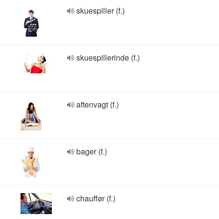
skuespiller (f.)
skuespillerinde (f.)
aftenvagt (f.)
bager (f.)
chauffør (f.)