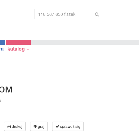
ła
katalog
ком
a
drukuj
graj
sprawdź się