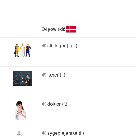
Odpowiedź
stillinger (f.pl.)
lærer (f.)
doktor (f.)
sygeplejerske (f.)