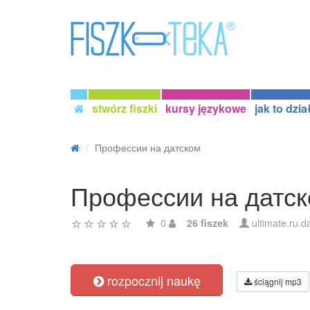
stwórz fiszki
kursy językowe
jak to dzia
Профессии на датском
Профессии на датс
0
26 fiszek
ultimate.ru.d
rozpocznij naukę
ściągnij mp3