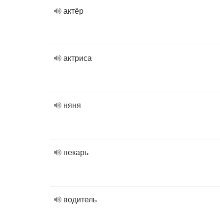
актёр
актриса
няня
пекарь
водитель