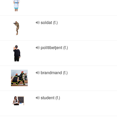
soldat (f.)
politibetjent (f.)
brandmand (f.)
student (f.)