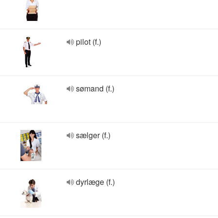
pilot (f.)
sømand (f.)
sælger (f.)
dyrlæge (f.)