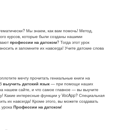
тематически? Мы знаем, как вам помочь! Метод,
ного курсов, которые были созданы нашими
ывают
профессии на датском
? Тогда этот урок
носить и запомните их навсегда! Учите датские слова
оплотите мечту прочитать гениальные книги на
об
выучить датский язык
— при помощи наших
а нашем сайте, и что самое главное — вы выучите
у! Какие интересные функции у VocApp? Специальная
ть их навсегда! Кроме этого, вы можете создавать
а урока
Профессии на датском
!