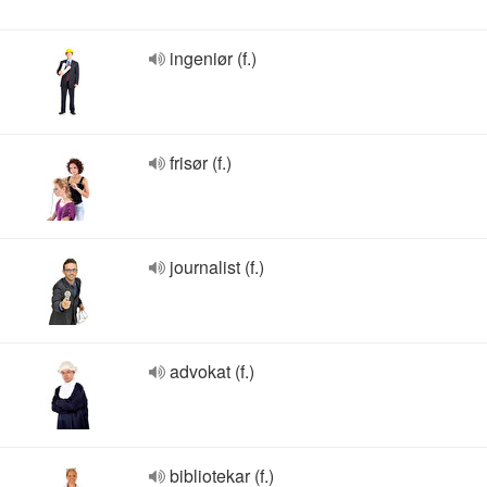
ingeniør (f.)
frisør (f.)
journalist (f.)
advokat (f.)
bibliotekar (f.)