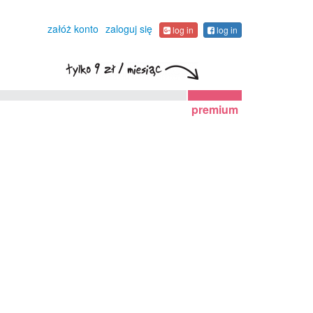
załóż konto
zaloguj się
log in
log in
premium