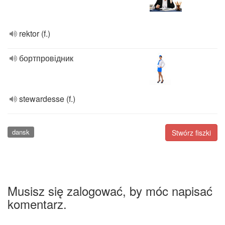
rektor (f.)
бортпровідник
stewardesse (f.)
dansk
Stwórz fiszki
Musisz się zalogować, by móc napisać
komentarz.