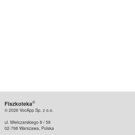
®
Fiszkoteka
© 2026 VocApp Sp. z o.o.
ul. Mielczarskiego 8 / 58
02-798 Warszawa, Polska