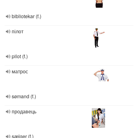
bibliotekar (f.)
пілот
pilot (f.)
матрос
sømand (f.)
продавець
sælger (f.)