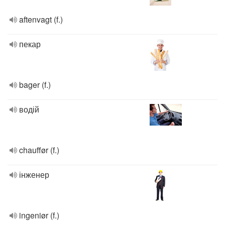
aftenvagt (f.)
пекар
bager (f.)
водій
chauffør (f.)
інженер
ingeniør (f.)