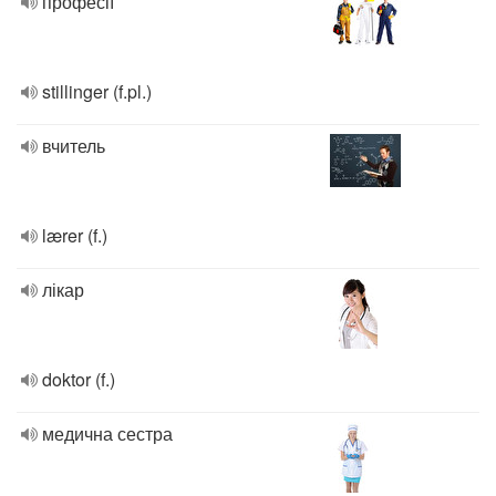
професії
stillinger (f.pl.)
вчитель
lærer (f.)
лікар
doktor (f.)
медична сестра