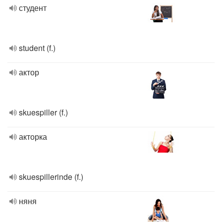
студент
student (f.)
актор
skuespiller (f.)
акторка
skuespillerinde (f.)
няня