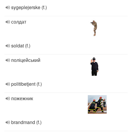
sygeplejerske (f.)
солдат
soldat (f.)
поліцейський
politibetjent (f.)
пожежник
brandmand (f.)