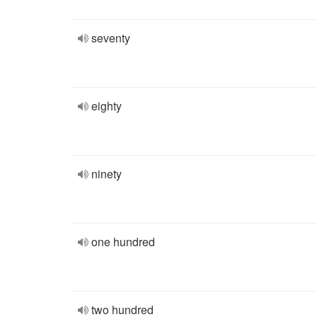
seventy
eighty
ninety
one hundred
two hundred