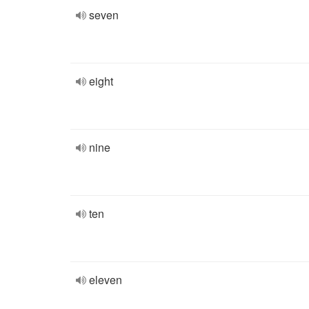
seven
eight
nine
ten
eleven