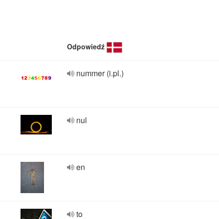
Odpowiedź
nummer (i.pl.)
nul
en
to