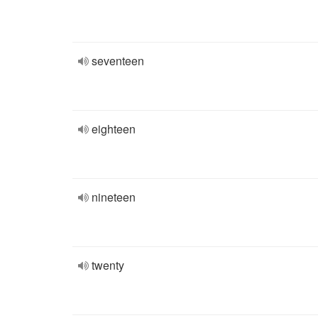
seventeen
eighteen
nineteen
twenty