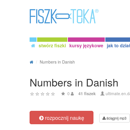
stwórz fiszki
kursy językowe
jak to dzia
Numbers in Danish
Numbers in Danish
0
41 fiszek
ultimate.en.d
rozpocznij naukę
ściągnij mp3