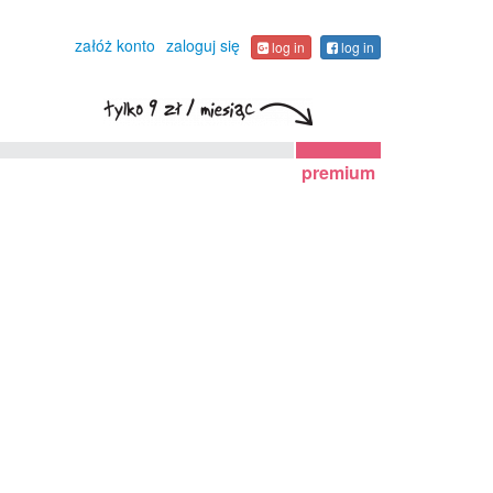
załóż konto
zaloguj się
log in
log in
premium