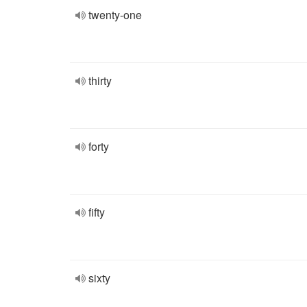
twenty-one
thirty
forty
fifty
sixty