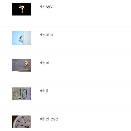
syv
otte
ni
ti
elleve