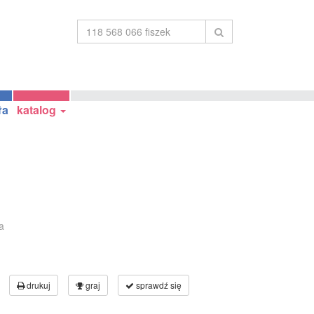
ła
katalog
a
drukuj
graj
sprawdź się