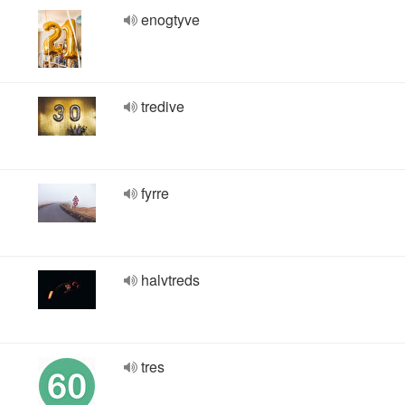
enogtyve
tredive
fyrre
halvtreds
tres