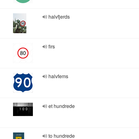
halvfjerds
firs
halvfems
et hundrede
to hundrede