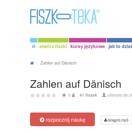
stwórz fiszki
kursy językowe
jak to dzia
Zahlen auf Dänisch
Zahlen auf Dänisch
0
41 fiszek
ultimate.de.d
rozpocznij naukę
ściągnij mp3