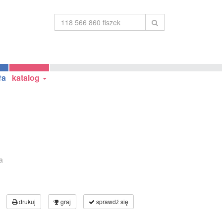
ła
katalog
a
drukuj
graj
sprawdź się