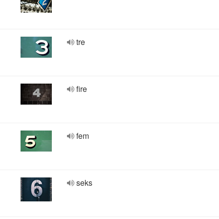
tre
fire
fem
seks