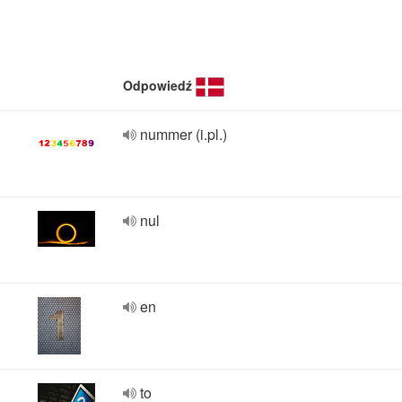
Odpowiedź
nummer (i.pl.)
nul
en
to