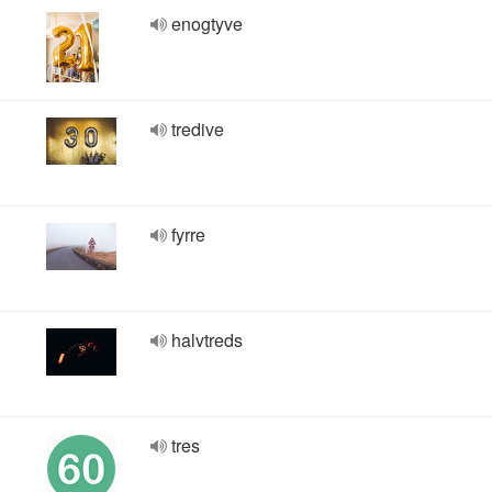
enogtyve
tredive
fyrre
halvtreds
tres