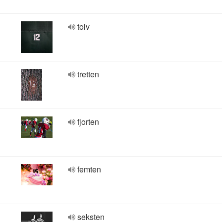
tolv
tretten
fjorten
femten
seksten