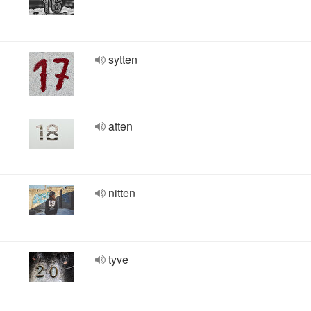
sytten
atten
nitten
tyve