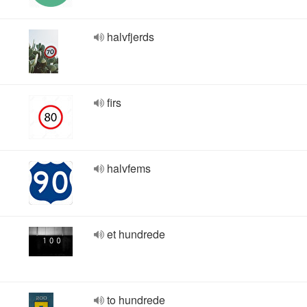
halvfjerds
firs
halvfems
et hundrede
to hundrede