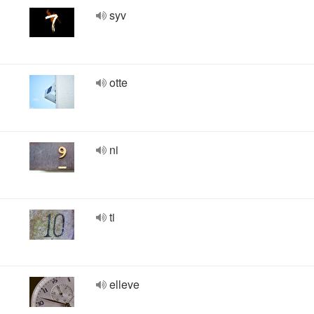
syv
otte
ni
ti
elleve