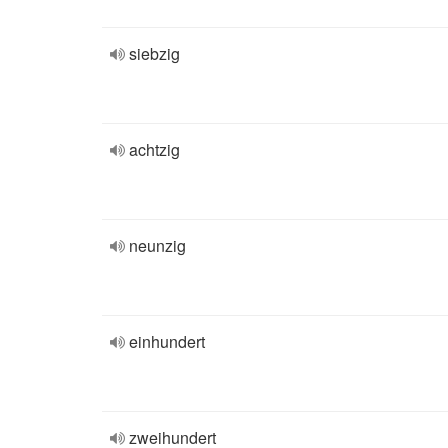
siebzig
achtzig
neunzig
einhundert
zweihundert