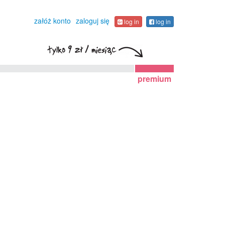
załóż konto
zaloguj się
log in
log in
premium