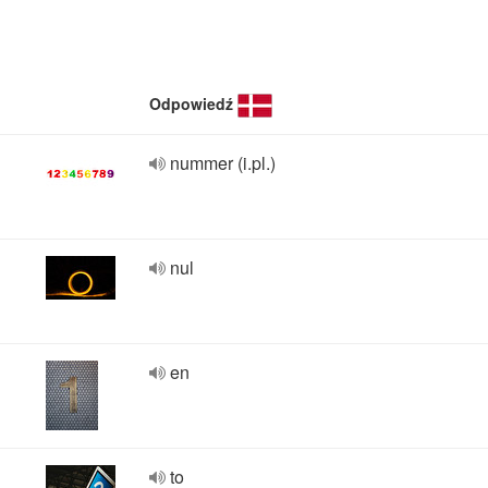
Odpowiedź
nummer (i.pl.)
nul
en
to