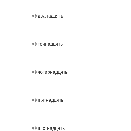
дванадцять
тринадцять
чотирнадцять
п'ятнадцять
шістнадцять