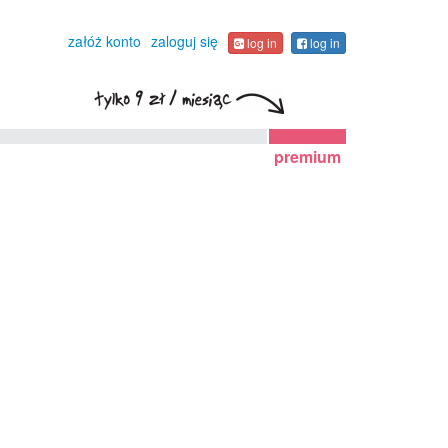
załóż konto
zaloguj się
log in
log in
premium