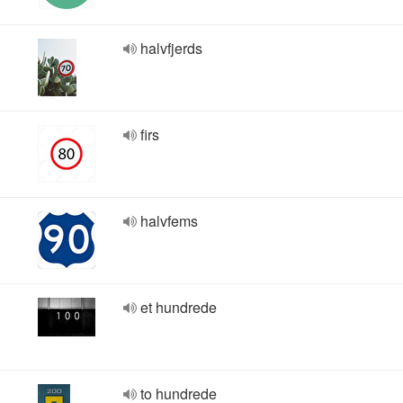
halvfjerds
firs
halvfems
et hundrede
to hundrede