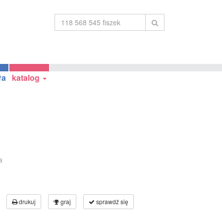
ła
katalog
a
drukuj
graj
sprawdź się