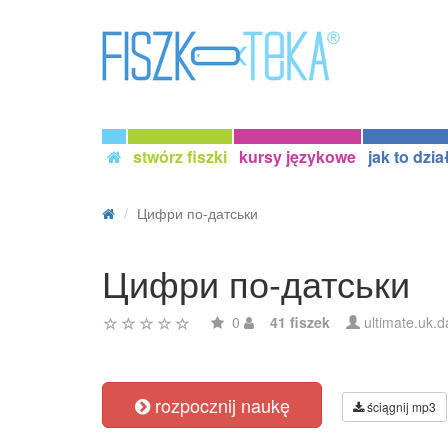
stwórz fiszki
kursy językowe
jak to dzia
Цифри по-датськи
Цифри по-датськи
0
41 fiszek
ultimate.uk.d
rozpocznij naukę
ściągnij mp3