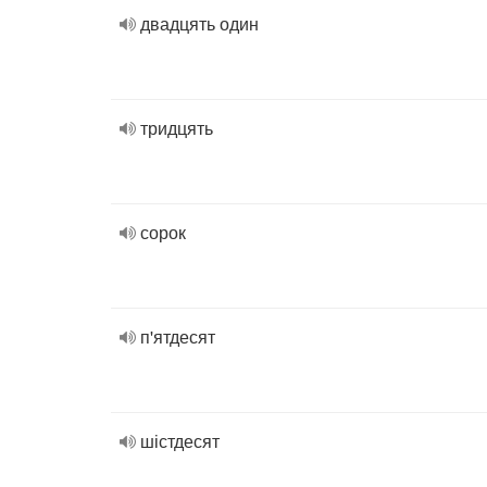
двадцять один
тридцять
сорок
п'ятдесят
шістдесят