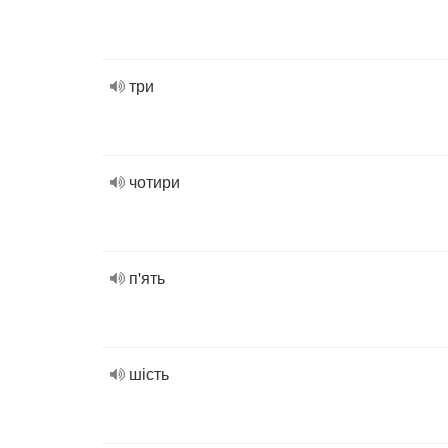
три
чотири
п'ять
шість