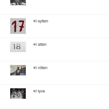
sytten
atten
nitten
tyve