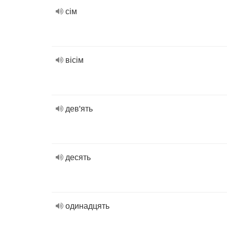
сім
вісім
дев'ять
десять
одинадцять