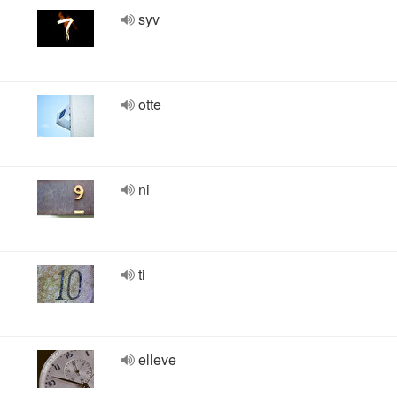
syv
otte
ni
ti
elleve