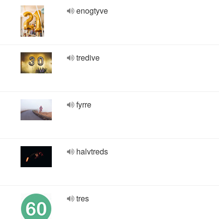
enogtyve
tredive
fyrre
halvtreds
tres