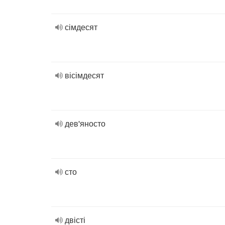
сімдесят
вісімдесят
дев'яносто
сто
двісті