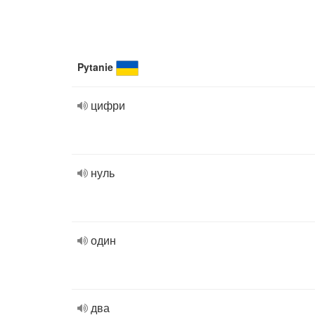
Pytanie
цифри
нуль
один
два