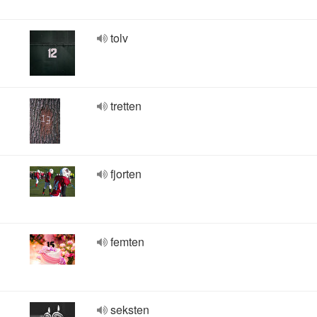
tolv
tretten
fjorten
femten
seksten