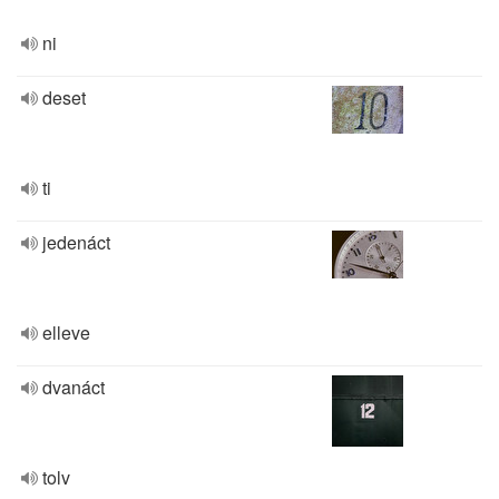
ni
deset
ti
jedenáct
elleve
dvanáct
tolv