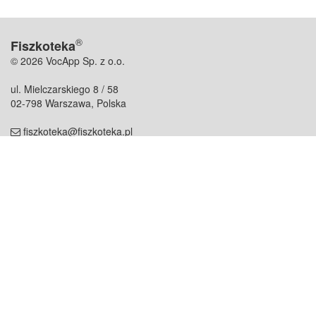
®
Fiszkoteka
© 2026 VocApp Sp. z o.o.
ul. Mielczarskiego 8 / 58
02-798 Warszawa, Polska
fiszkoteka@fiszkoteka.pl
NIP: 951 245 79 19
REGON: 369 727 696
Kontakt
O firmie
odezwij się do nas
o nas