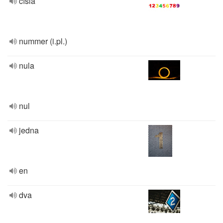
čísla
nummer (i.pl.)
nula
nul
jedna
en
dva