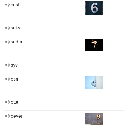
šest
seks
sedm
syv
osm
otte
devět