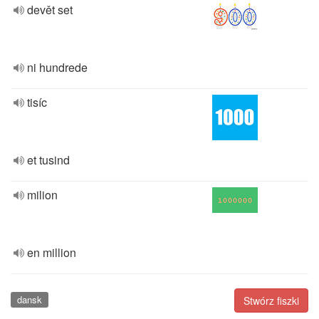
devět set
ni hundrede
tisíc
et tusind
milion
en million
dansk
Stwórz fiszki