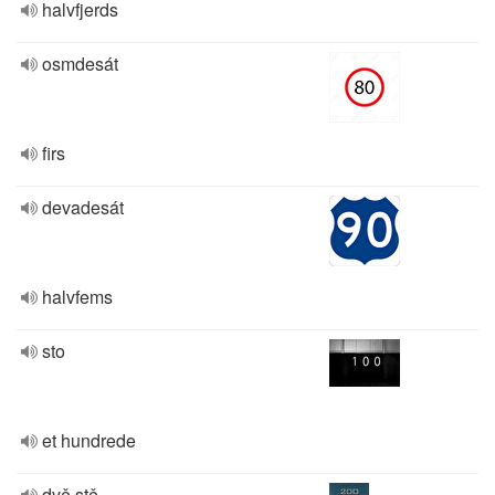
halvfjerds
osmdesát
firs
devadesát
halvfems
sto
et hundrede
dvě stě