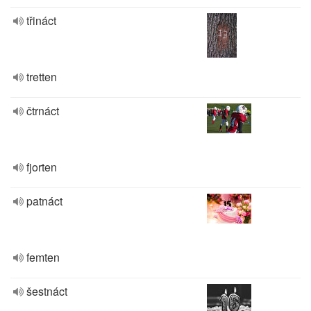
třináct
tretten
čtrnáct
fjorten
patnáct
femten
šestnáct