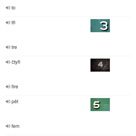
to
tři
tre
čtyři
fire
pět
fem