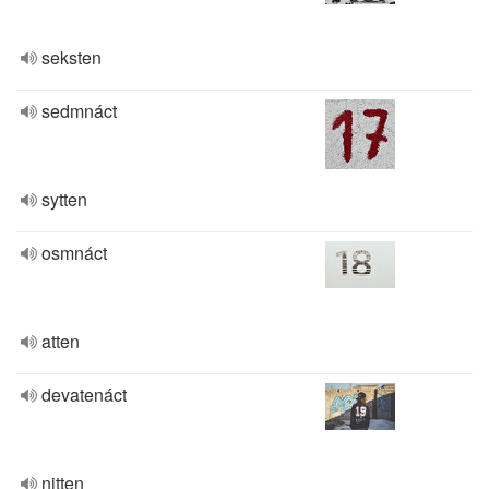
seksten
sedmnáct
sytten
osmnáct
atten
devatenáct
nitten