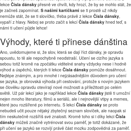
lekce
Čísla dánsky
přesně ve chvíli, kdy hrozí, že by se mohlo stát, že
je začneš zapomínat.
S našimi kartičkami
se ti prostě už nikdy
nemůže stát, že se ti slovíčko, třeba právě z lekce
Čísla dánsky
,
vypaří z hlavy. Neboj se proto začít s lekcí
Čísla dánsky
hned teď, s
námi ti učení půjde lehce!
Výhody, které ti přinese dánština
Ano, uvědomujeme si, že slov, která se dají říct dánsky, je opravdu
spoustu, to tě ale nepochybně neodstraší. Učení se cizího jazyka s
sebou totiž kromě na zpočátku viditelné snahy vždycky nese i hodně
výhod a úspěchů, kterých ti lekce
Čísla dánsky
pomůže dosáhnout.
Nejlépe známým, a pro mnohé i nejzásadnějším důvodem pro učení
se jazyka, je obrovská výhoda při cestování, protože s novým jazykem
se člověku opravdu otevírají nové možnosti a příležitosti po celém
světě. Už pár lekcí jako je například lekce
Čísla dánsky
jistě ti umožní
nejen mnoho literatury, filmů a seriálů, ale i nejnovější vtipy a memes,
které jsou rozšířené po internetu. S lekcí
Čísla dánsky
se proto
nebudeš učit pouze nějaký zbytečný seznam slovíček, ale naopak si
tím neskutečně rozšíříš své znalosti. Kromě toho si i díky lekci
Čísla
dánsky
můžeš značně vytrénovat svou paměť, je totiž dokázané, že
při učení se jazyků se rozvíjí právě část mozku zodpovědná za paměť.