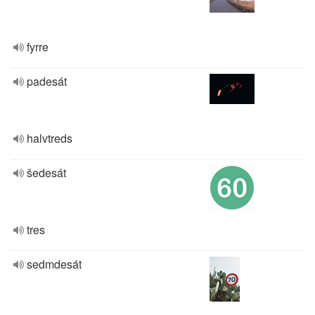
fyrre
padesát
halvtreds
šedesát
tres
sedmdesát