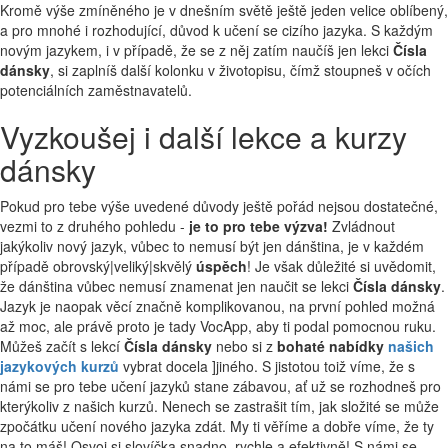
Kromě výše zmíněného je v dnešním světě ještě jeden velice oblíbený,
a pro mnohé i rozhodující, důvod k učení se cizího jazyka. S každým
novým jazykem, i v případě, že se z něj zatím naučíš jen lekci
Čísla
dánsky
, si zaplníš další kolonku v životopisu, čímž stoupneš v očích
potenciálních zaměstnavatelů.
Vyzkoušej i další lekce a kurzy
dánsky
Pokud pro tebe výše uvedené důvody ještě pořád nejsou dostatečné,
vezmi to z druhého pohledu -
je to pro tebe výzva!
Zvládnout
jakýkoliv nový jazyk, vůbec to nemusí být jen dánština, je v každém
případě obrovský|veliký|skvělý
úspěch
! Je však důležité si uvědomit,
že dánština vůbec nemusí znamenat jen naučit se lekci
Čísla dánsky
.
Jazyk je naopak věcí značně komplikovanou, na první pohled možná
až moc, ale právě proto je tady VocApp, aby ti podal pomocnou ruku.
Můžeš začít s lekcí
Čísla dánsky
nebo si z
bohaté nabídky
našich
jazykových kurzů
vybrat docela ]jiného. S jistotou toiž víme, že s
námi se pro tebe učení jazyků stane zábavou, ať už se rozhodneš pro
kterýkoliv z našich kurzů. Nenech se zastrašit tím, jak složité se může
zpočátku učení nového jazyka zdát. My ti věříme a dobře víme, že ty
na to máš! Osvoj si slovíčka snadno, rychle a efektivně! S námi se