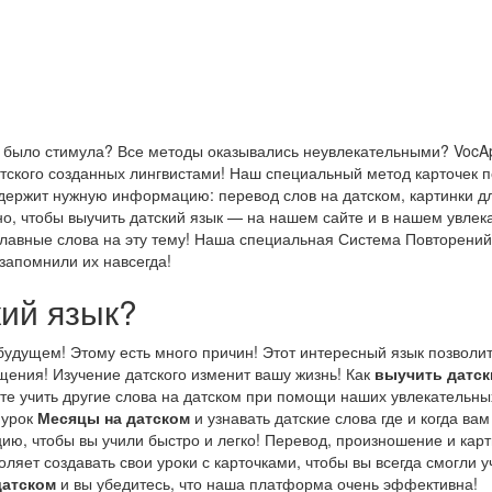
не было стимула? Все методы оказывались неувлекательными? Voc
тского созданных лингвистами! Наш специальный метод карточек 
одержит нужную информацию: перевод слов на датском, картинки д
жно, чтобы выучить датский язык — на нашем сайте и в нашем увле
главные слова на эту тему! Наша специальная Система Повторений
 запомнили их навсегда!
кий язык?
 будущем! Этому есть много причин! Этот интересный язык позвол
щения! Изучение датского изменит вашу жизнь! Как
выучить датск
те учить другие слова на датском при помощи наших увлекательны
 урок
Месяцы на датском
и узнавать датские слова где и когда вам
ю, чтобы вы учили быстро и легко! Перевод, произношение и карт
яет создавать свои уроки с карточками, чтобы вы всегда смогли уч
датском
и вы убедитесь, что наша платформа очень эффективна!