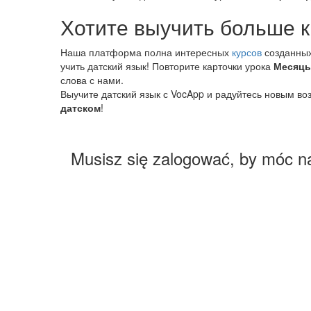
Хотите выучить больше к
Наша платформа полна интересных
курсов
созданных
учить датский язык! Повторите карточки урока
Месяцы
слова с нами.
Выучите датский язык с VocApp и радуйтесь новым во
датском
!
Musisz się zalogować, by móc n