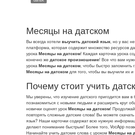
Месяцы на датском
Вы всегда хотели
выучить датский язык
, но у вас 
платформа, которая содержит множество ресурсов да
урока
Месяцы на датском
! Каждая карточка урока с
конечно же
датское произношение
! Все что вам ну
урока
Месяцы на датском
, чтобы быстро запомнить 
Месяцы на датском
для того, чтобы вы выучили их и
Почему стоит учить датс
Мы уверены, что изучение датского пригодится вам в
познакомиться с новыми людьми и расширить круг об
новички оценят урок
Месяцы на датском
! Продолжай
повторять сложные датские слова! Вы можете скачать
язык? Наши карточки содержат всю нужную информаци
делают понимание быстрым! Более того, VocApp позвол
Начинайте учить датские слова с уроком
Месяцы на 