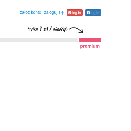
załóż konto
zaloguj się
log in
log in
premium