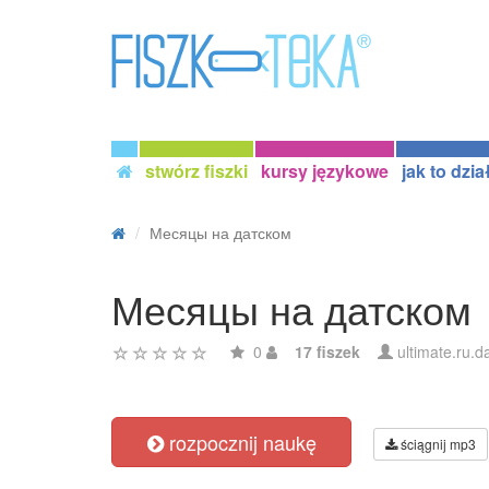
stwórz fiszki
kursy językowe
jak to dzia
Месяцы на датском
Месяцы на датском
0
17 fiszek
ultimate.ru.d
rozpocznij naukę
ściągnij mp3