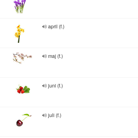
april (f.)
maj (f.)
juni (f.)
juli (f.)