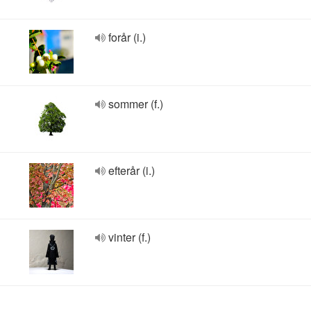
forår (i.)
sommer (f.)
efterår (i.)
vinter (f.)