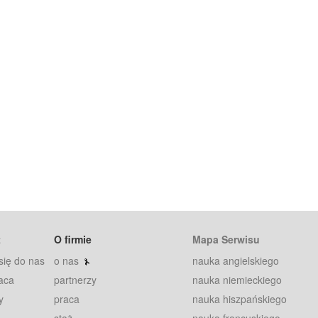
t
O firmie
Mapa Serwisu
się do nas
o nas
nauka angielskiego
aca
partnerzy
nauka niemieckiego
y
praca
nauka hiszpańskiego