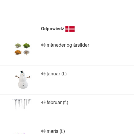
Odpowiedź
måneder og årstider
januar (f.)
februar (f.)
marts (f.)