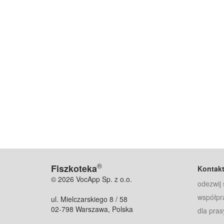
®
Fiszkoteka
Kontak
© 2026 VocApp Sp. z o.o.
odezwij 
współpr
ul. Mielczarskiego 8 / 58
02-798 Warszawa, Polska
dla pras