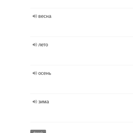
весна
лето
осень
зима
dansk