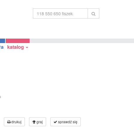
ła
katalog
a
drukuj
graj
sprawdź się