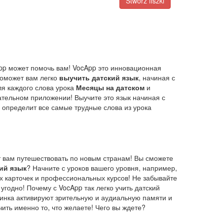
Stwórz fiszki
App может помочь вам! VocApp это инновационная
поможет вам легко
выучить датский язык
, начиная с
ля каждого слова урока
Месяцы на датском
и
кательном приложении! Выучите это язык начиная с
 определит все самые трудные слова из урока
ит вам путешествовать по новым странам! Вы сможете
ий язык
? Начните с уроков вашего уровня, например,
х карточек и профессиональных курсов! Не забывайте
 угодно! Почему с VocApp так легко учить датский
инка активируют зрительную и аудиальную памяти и
ить именно то, что желаете! Чего вы ждете?