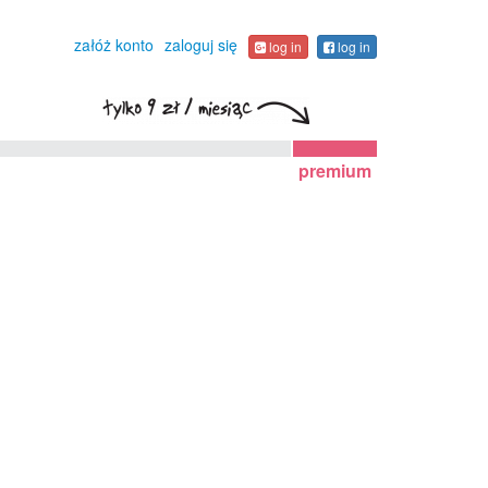
załóż konto
zaloguj się
log in
log in
premium