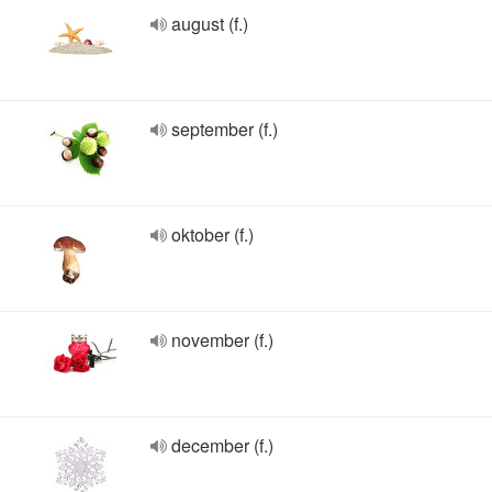
august (f.)
september (f.)
oktober (f.)
november (f.)
december (f.)