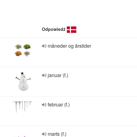
Odpowiedź
måneder og årstider
januar (f.)
februar (f.)
marts (f.)