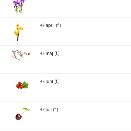
april (f.)
maj (f.)
juni (f.)
juli (f.)