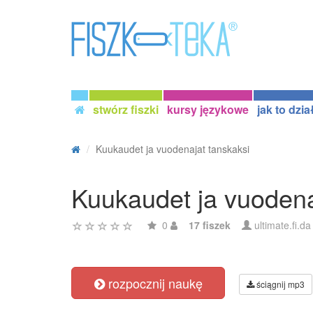
stwórz fiszki
kursy językowe
jak to dzia
Kuukaudet ja vuodenajat tanskaksi
Kuukaudet ja vuodena
0
17 fiszek
ultimate.fi.da
rozpocznij naukę
ściągnij mp3