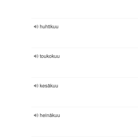
huhtikuu
toukokuu
kesäkuu
heinäkuu