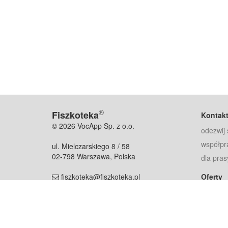
®
Fiszkoteka
Kontak
© 2026 VocApp Sp. z o.o.
odezwij 
współpr
ul. Mielczarskiego 8 / 58
02-798 Warszawa, Polska
dla pras
fiszkoteka@fiszkoteka.pl
Oferty
dla rodz
NIP: 951 245 79 19
dla kore
REGON: 369 727 696
Pomoc