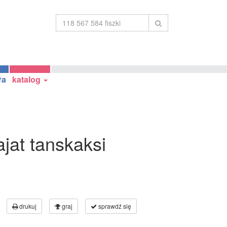
ła
katalog
jat tanskaksi
drukuj
graj
sprawdź się