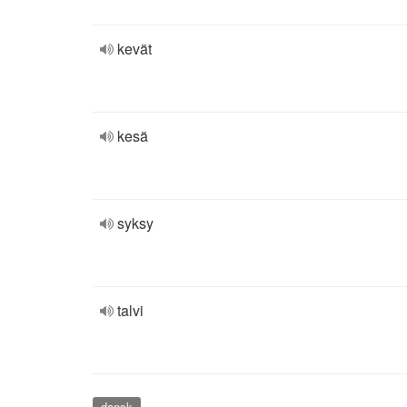
kevät
kesä
syksy
talvi
dansk