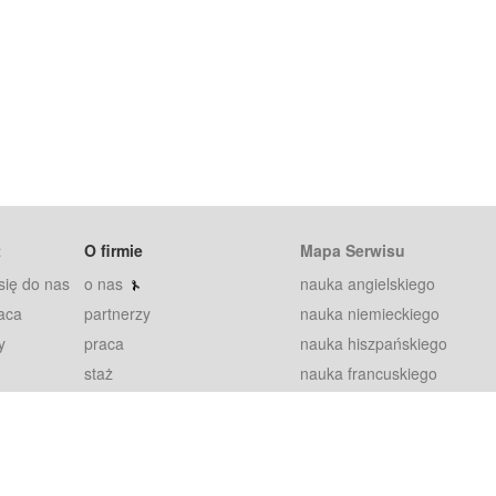
t
O firmie
Mapa Serwisu
się do nas
o nas
nauka angielskiego
aca
partnerzy
nauka niemieckiego
y
praca
nauka hiszpańskiego
staż
nauka francuskiego
blog
nauka rosyjskiego
in
2000+ opinii
nauka norweskiego
petytorów
nauka szwedzkiego
Warunki
fiszki