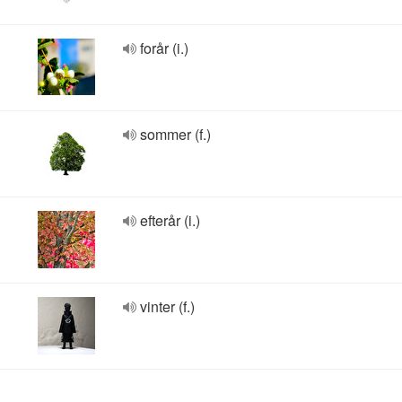
forår (i.)
sommer (f.)
efterår (i.)
vinter (f.)