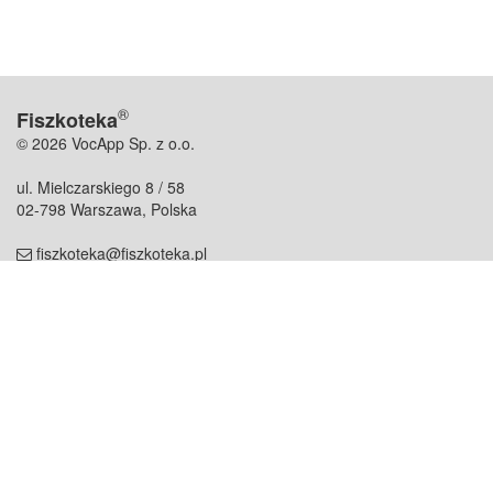
®
Fiszkoteka
© 2026 VocApp Sp. z o.o.
ul. Mielczarskiego 8 / 58
02-798 Warszawa, Polska
fiszkoteka@fiszkoteka.pl
NIP: 951 245 79 19
REGON: 369 727 696