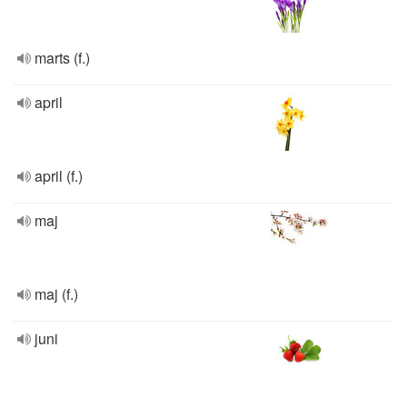
marts (f.)
april
april (f.)
maj
maj (f.)
juni