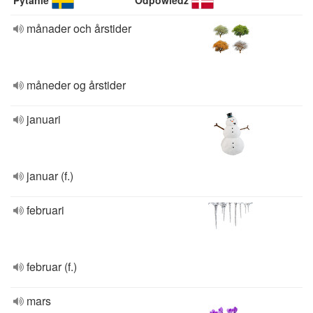
Pytanie
Odpowiedź
månader och årstider
måneder og årstider
januari
januar (f.)
februari
februar (f.)
mars