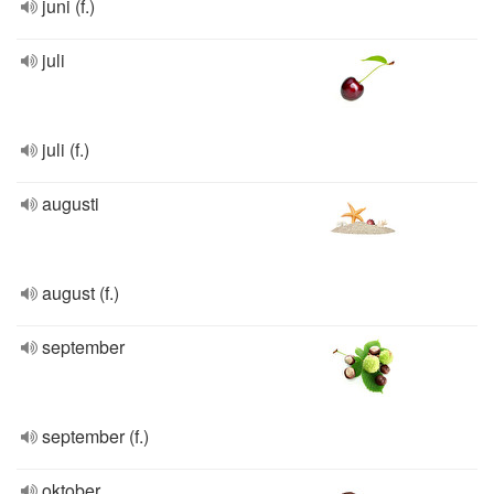
juni (f.)
juli
juli (f.)
augusti
august (f.)
september
september (f.)
oktober