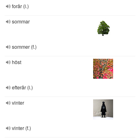
forår (i.)
sommar
sommer (f.)
höst
efterår (i.)
vinter
vinter (f.)