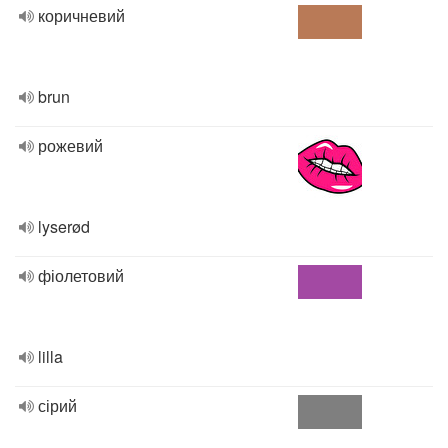
коричневий
brun
рожевий
lyserød
фіолетовий
lilla
сірий