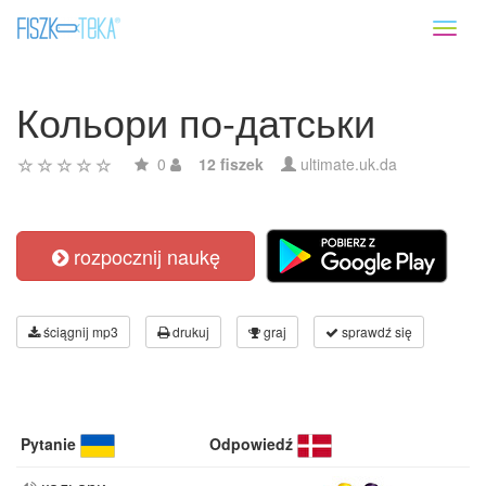
Toggl
naviga
Кольори по-датськи
0
12 fiszek
ultimate.uk.da
rozpocznij naukę
ściągnij mp3
drukuj
graj
sprawdź się
Pytanie
Odpowiedź