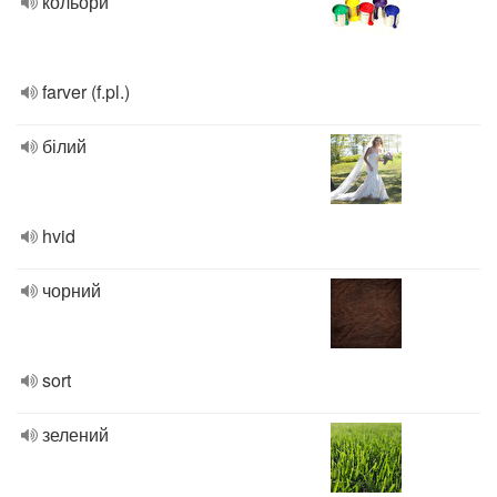
кольори
farver (f.pl.)
білий
hvid
чорний
sort
зелений