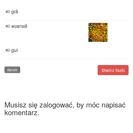
grå
жовтий
gul
dansk
Stwórz fiszki
Musisz się zalogować, by móc napisać
komentarz.