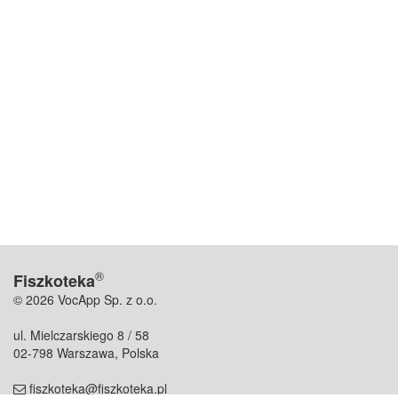
®
Fiszkoteka
© 2026 VocApp Sp. z o.o.
ul. Mielczarskiego 8 / 58
02-798 Warszawa, Polska
fiszkoteka@fiszkoteka.pl