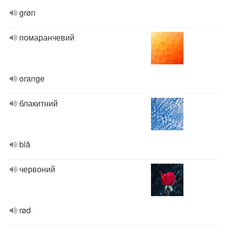
grøn
помаранчевий
orange
блакитний
blå
червоний
rød