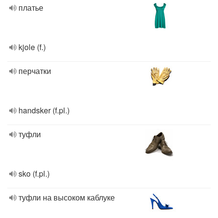
платье
kjole (f.)
перчатки
handsker (f.pl.)
туфли
sko (f.pl.)
туфли на высоком каблуке