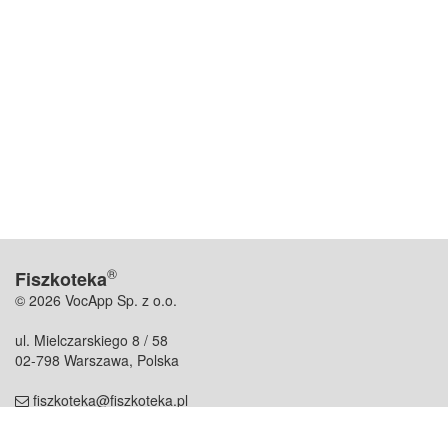
®
Fiszkoteka
© 2026 VocApp Sp. z o.o.
ul. Mielczarskiego 8 / 58
02-798 Warszawa, Polska
fiszkoteka@fiszkoteka.pl
NIP: 951 245 79 19