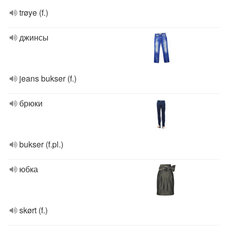
trøye (f.)
джинсы
jeans bukser (f.)
брюки
bukser (f.pl.)
юбка
skørt (f.)