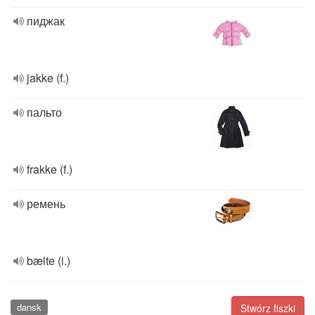
пиджак
jakke (f.)
пальто
frakke (f.)
ремень
bælte (i.)
dansk
Stwórz fiszki