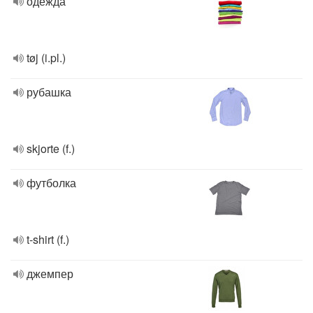
одежда
tøj (i.pl.)
рубашка
skjorte (f.)
футболка
t-shirt (f.)
джемпер