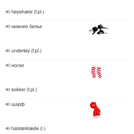
høyehæle (f.pl.)
нижнее белье
undertøy (f.pl.)
носки
sokker (f.pl.)
шарф
halstørklæde (i.)