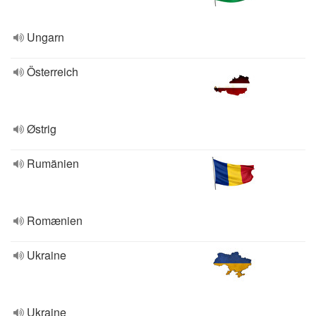
Ungarn
Österreich
Østrig
Rumänien
Romænien
Ukraine
Ukraine