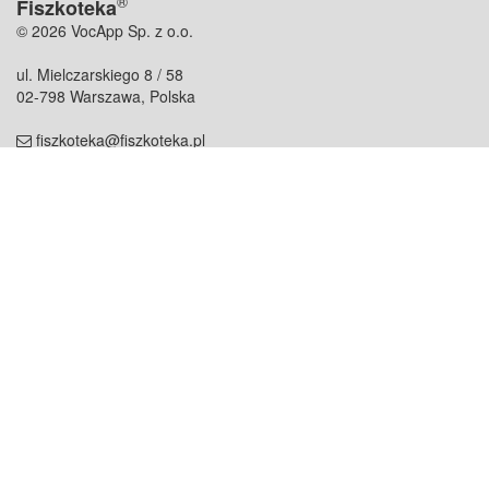
®
Fiszkoteka
© 2026 VocApp Sp. z o.o.
ul. Mielczarskiego 8 / 58
02-798 Warszawa, Polska
fiszkoteka@fiszkoteka.pl
NIP: 951 245 79 19
REGON: 369 727 696
Kontakt
O firmie
odezwij się do nas
o nas
współpraca
partnerzy
dla prasy
praca