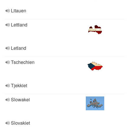
Litauen
Lettland
Letland
Tschechien
Tjekkiet
Slowakei
Slovakiet