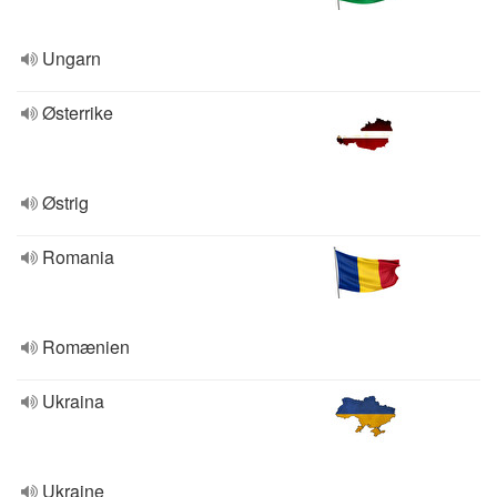
Ungarn
Østerrike
Østrig
Romania
Romænien
Ukraina
Ukraine