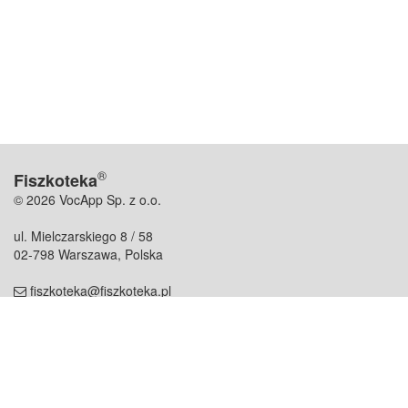
®
Fiszkoteka
© 2026 VocApp Sp. z o.o.
ul. Mielczarskiego 8 / 58
02-798 Warszawa, Polska
fiszkoteka@fiszkoteka.pl
NIP: 951 245 79 19
REGON: 369 727 696