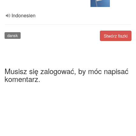
Indonesien
dansk
Stwórz fiszki
Musisz się zalogować, by móc napisać
komentarz.