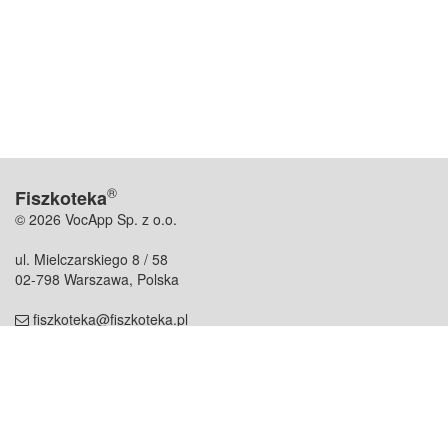
®
Fiszkoteka
© 2026 VocApp Sp. z o.o.
ul. Mielczarskiego 8 / 58
02-798 Warszawa, Polska
fiszkoteka@fiszkoteka.pl
NIP: 951 245 79 19
REGON: 369 727 696