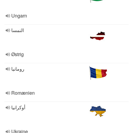
Ungarn
النمسا
Østrig
رومانيا
Romænien
أوكرانيا
Ukraine