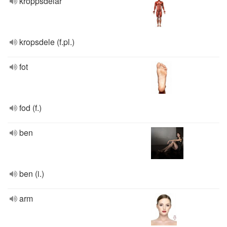
kroppsdelar
kropsdele (f.pl.)
fot
fod (f.)
ben
ben (i.)
arm