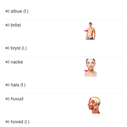
albue (f.)
bröst
bryst (i.)
nacke
hals (f.)
huvud
hoved (i.)