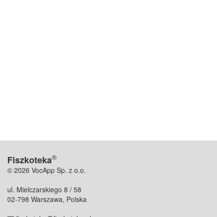
®
Fiszkoteka
© 2026 VocApp Sp. z o.o.
ul. Mielczarskiego 8 / 58
02-798 Warszawa, Polska