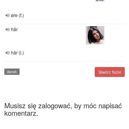
øre (f.)
hår
hår (i.)
dansk
Stwórz fiszki
Musisz się zalogować, by móc napisać
komentarz.