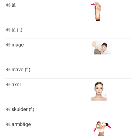
tå
tå (f.)
mage
mave (f.)
axel
skulder (f.)
armbåge