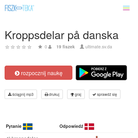
Toggl
naviga
Kroppsdelar på danska
0
19 fiszek
ultimate.sv.da
rozpocznij naukę
ściągnij mp3
drukuj
graj
sprawdź się
Pytanie
Odpowiedź