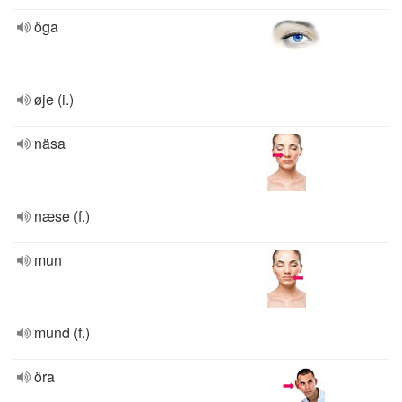
öga
øje (i.)
näsa
næse (f.)
mun
mund (f.)
öra