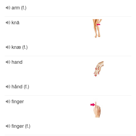
arm (f.)
knä
knæ (f.)
hand
hånd (f.)
finger
finger (f.)