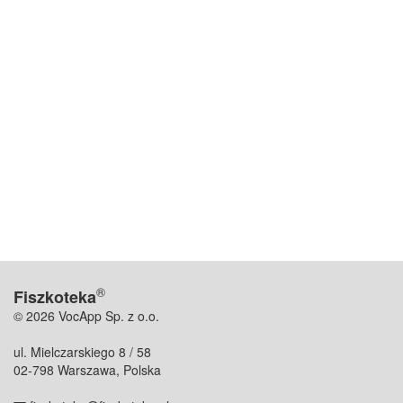
®
Fiszkoteka
© 2026 VocApp Sp. z o.o.
ul. Mielczarskiego 8 / 58
02-798 Warszawa, Polska