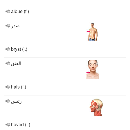
albue (f.)
صدر
bryst (i.)
العنق
hals (f.)
رئيس
hoved (i.)