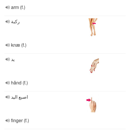
arm (f.)
ركبة
knæ (f.)
يد
hånd (f.)
اصبع اليد
finger (f.)