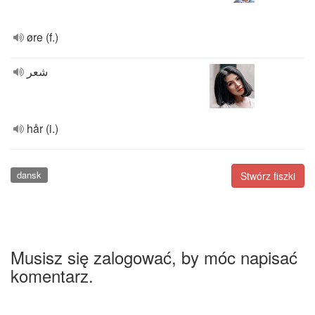
øre (f.)
شعر
hår (i.)
dansk
Stwórz fiszki
Musisz się zalogować, by móc napisać
komentarz.