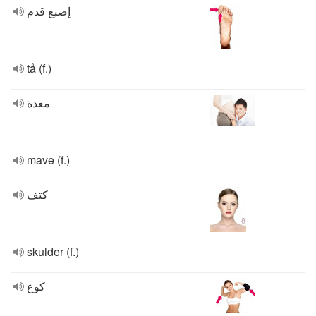
إصبع قدم
tå (f.)
معدة
mave (f.)
كتف
skulder (f.)
كوع