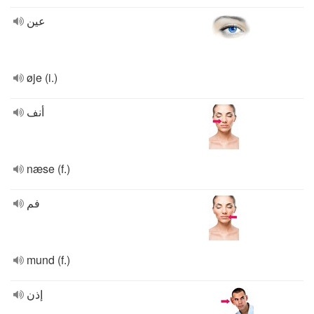
عين
øje (i.)
أنف
næse (f.)
فم
mund (f.)
إذن