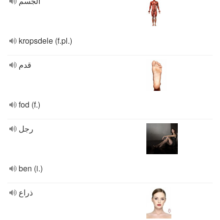
الجسم
kropsdele (f.pl.)
قدم
fod (f.)
رجل
ben (i.)
ذراع