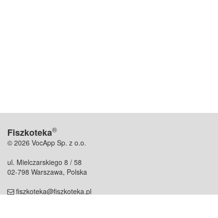
®
Fiszkoteka
© 2026 VocApp Sp. z o.o.
ul. Mielczarskiego 8 / 58
02-798 Warszawa, Polska
fiszkoteka@fiszkoteka.pl
NIP: 951 245 79 19