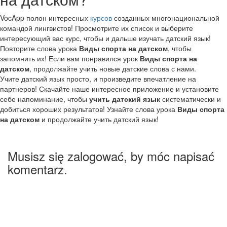
VocApp полон интересных
курсов
созданных многонациональной
командой лингвистов! Просмотрите их список и выберите
интересующий вас курс, чтобы и дальше изучать датский язык!
Повторите слова урока
Виды спорта на датском
, чтобы
запомнить их! Если вам понравился урок
Виды спорта на
датском
, продолжайте учить новые датские слова с нами.
Учите датский язык просто, и произведите впечатление на
партнеров! Скачайте наше интересное приложение и установите
себе напоминание, чтобы
учить датский язык
систематически и
добиться хороших результатов! Узнайте слова урока
Виды спорта
на датском
и продолжайте учить датский язык!
Musisz się zalogować, by móc napisać
komentarz.