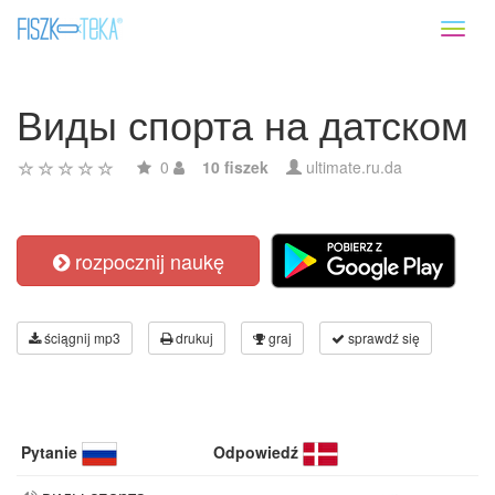
Toggl
naviga
Виды спорта на датском
0
10 fiszek
ultimate.ru.da
rozpocznij naukę
ściągnij mp3
drukuj
graj
sprawdź się
Pytanie
Odpowiedź