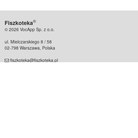
®
Fiszkoteka
© 2026 VocApp Sp. z o.o.
ul. Mielczarskiego 8 / 58
02-798 Warszawa, Polska
fiszkoteka@fiszkoteka.pl
NIP: 951 245 79 19
REGON: 369 727 696
Kontakt
O firmie