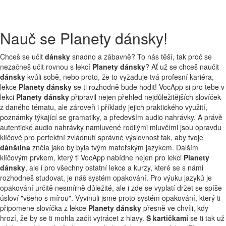
Nauč se Planety dánsky!
Chceš se učit
dánsky
snadno a zábavně? To nás těší, tak proč se
nezačneš učit rovnou s lekcí
Planety dánsky
? Ať už se chceš naučit
dánsky
kvůli sobě, nebo proto, že to vyžaduje tvá profesní kariéra,
lekce
Planety dánsky
se ti rozhodně bude hodit! VocApp si pro tebe v
lekci
Planety dánsky
připravil nejen přehled nejdůležitějších slovíček
z daného tématu, ale zároveň i příklady jejich praktického využití,
poznámky týkající se gramatiky, a především audio nahrávky. A právě
autentické audio nahrávky namluvené rodilými mluvčími jsou opravdu
klíčové pro perfektní zvládnutí správné výslovnost tak, aby tvoje
dánština
zněla jako by byla tvým mateřským jazykem. Dalším
klíčovým prvkem, který ti VocApp nabídne nejen pro lekci
Planety
dánsky
, ale i pro všechny ostatní lekce a kurzy, které se s námi
rozhodneš studovat, je náš systém opakování. Pro výuku jazyků je
opakování určitě nesmírně důležité, ale i zde se vyplatí držet se spíše
úsloví "všeho s mírou". Vyvinuli jsme proto systém opakování, který ti
připomene slovíčka z lekce
Planety dánsky
přesně ve chvíli, kdy
hrozí, že by se ti mohla začít vytrácet z hlavy.
S kartičkami
se ti tak už