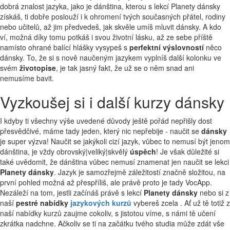
dobrá znalost jazyka, jako je dánština, kterou s lekcí Planety dánsky
získáš, ti dobře poslouží i k ohromení tvých současných přátel, rodiny
nebo učitelů, až jim předvedeš, jak skvěle umíš mluvit dánsky. A kdo
ví, možná díky tomu potkáš i svou životní lásku, až ze sebe příště
namísto ohrané balící hlášky vysypeš s
perfektní výslovností
něco
dánsky. To, že si s nově naučeným jazykem vyplníš další kolonku ve
svém
životopise
, je tak jasný fakt, že už se o něm snad ani
nemusíme bavit.
Vyzkoušej si i další kurzy dánsky
I kdyby ti všechny výše uvedené důvody ještě pořád nepřišly dost
přesvědčivé, máme tady jeden, který nic nepřebije - naučit se
dánsky
je super výzva! Naučit se jakýkoli cizí jazyk, vůbec to nemusí být jenom
dánština, je vždy obrovský|veliký|skvělý
úspěch
! Je však důležité si
také uvědomit, že dánština vůbec nemusí znamenat jen naučit se lekci
Planety dánsky
. Jazyk je samozřejmě záležitostí značně složitou, na
první pohled možná až přespříliš, ale právě proto je tady VocApp.
Nezáleží na tom, jestli začínáš právě s lekcí
Planety dánsky
nebo si z
naší
pestré nabídky
jazykových kurzů
vybereš zcela . Ať už tě totiž z
naší nabídky kurzů zaujme cokoliv, s jistotou víme, s námi tě učení
zkrátka nadchne. Ačkoliv se ti na začátku tvého studia může zdát vše