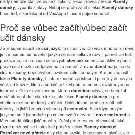
nikdy nemůže stát, že by se ti cokoliv, třeba zrovna z lekce
Planety
dánsky
, vypařilo z hlavy. Neboj se proto začít s lekcí
Planety dánsky
hned teď, s kartičkami od VocAppu ti učení půjde snadno!
Proč se vůbec začít|vůbec|začít
učit dánsky
Že je super naučit se
cizí jazyk
, to už asi víš. Co však mnoho lidí neví,
je, že učením se nového jazyka se nám celkově rozvíjí paměť. Je totiž
prokázáno, že na učení se nových
slovíček
se nejvíce aktivně podílí
právě část mozku zodpovědná za paměť. Zrovna
dánština
je, co do
slovní zásoby, nepochybně jazykem velmi bohatým. Kromě znalosti
lekce
Planety dánsky
, ti tak rozhodně zpřístupní i plno jiných nových
věcí, od knížek, filmů a seriálů, až k vtipům a memes rozšířeným po
internetu. Celá slovní zásoba, kterou
dánština
oplývá, se bohužel
nedá shrnout do jediné lekce, ale lekce
Planety dánsky
je pro
studium rozhodně dobrý začátek. Další důvod, proč se začít učit
dánsky, je jistě i značná výhoda při
cestování
. S každým novým
jazykem se ti jednoduše po celém světě otevírají i
nové možnosti
a
těch má dánština jistě mnoho. Začni proto rovnou objevovat, jaké
různé možnosti se ti otevírají právě s leckcí
Planety dánsky
!
Poznávat nové přátele
díky cizímu jazyku je bezesporu skvělé, ale